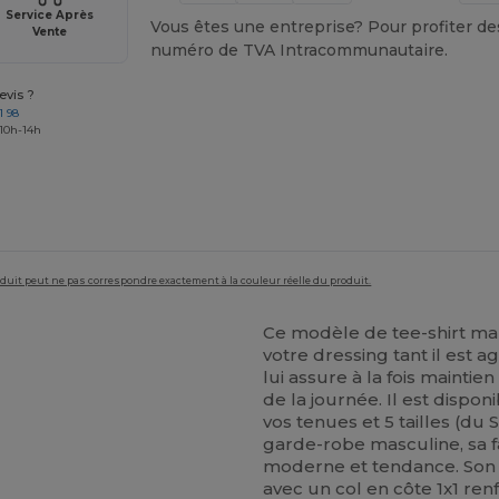
Service Après
Vous êtes une entreprise? Pour profiter des 
Vente
numéro de TVA Intracommunautaire.
vis ?
1 98
 10h-14h
roduit peut ne pas correspondre exactement à la couleur réelle du produit.
Ce modèle de tee-shirt ma
votre dressing tant il est
lui assure à la fois mainti
de la journée. Il est dispo
vos tenues et 5 tailles (du 
garde-robe masculine, sa fa
moderne et tendance. Son co
avec un col en côte 1x1 ren