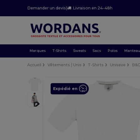
Demander un devis
|
Livraison en 24-48h
Marques
T-Shirts
Sweats
Sacs
Polos
Mantea
Accueil
Vêtements | Unis
T-Shirts
Unisexe
B&C
Expédié en