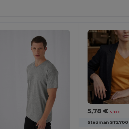
ersonnalisez-
Le !
5,78 €
5,80 €
Stedman ST2700