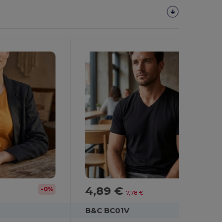
4,89 €
-0%
-37%
7,78 €
B&C BC01V