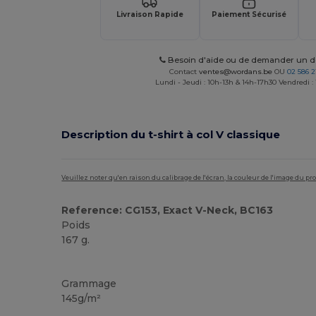
Livraison Rapide
Paiement Sécurisé
Besoin d'aide ou de demander un de
Contact
ventes@wordans.be
OU
02 586 2
Lundi - Jeudi : 10h-13h & 14h-17h30 Vendredi :
Description du t‑shirt à col V classique
Veuillez noter qu'en raison du calibrage de l'écran, la couleur de l'image du p
Reference: CG153, Exact V-Neck, BC163
Poids
167 g.
Personnalisé
Grammage
145g/m²