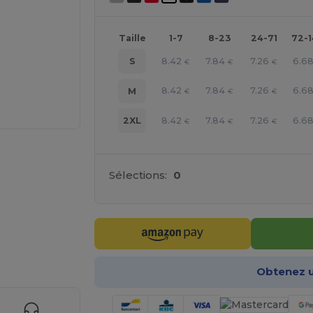
Taille
1-7
8-23
24-71
72-
8.42
7.84
7.26
6.6
S
€
€
€
8.42
7.84
7.26
6.6
M
€
€
€
8.42
7.84
7.26
6.6
2XL
€
€
€
Sélections:
0
gne ICI !
Obtenez u