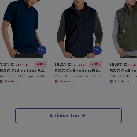
7,31 €
19,21 €
19,97 €
-66%
-39%
21,55 €
31,35 €
55,6
B&C Collection BA305
B&C Collection BA503
Polo Confort Élégant à Manches Courtes
Veste Polaire Outdoor Confort
+1 Couleurs
+4 Couleurs
+1 Couleurs
Afficher tout