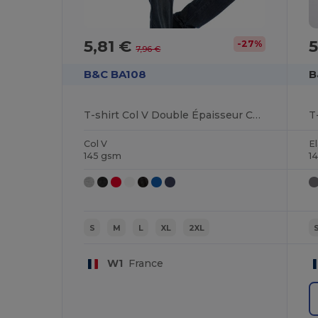
5,81 €
5
-27%
7,96 €
B&C BA108
B
T-shirt Col V Double Épaisseur Confort
T
Col V
E
145 gsm
1
S
M
L
XL
2XL
W1
France