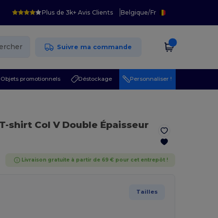
Plus de 3k+ Avis Clients
Belgique
/
Fr
ercher
Suivre ma commande
Objets promotionnels
Déstockage
Personnaliser !
 T-shirt Col V Double Épaisseur
Livraison gratuite à partir de 69 € pour cet entrepôt !
Tailles