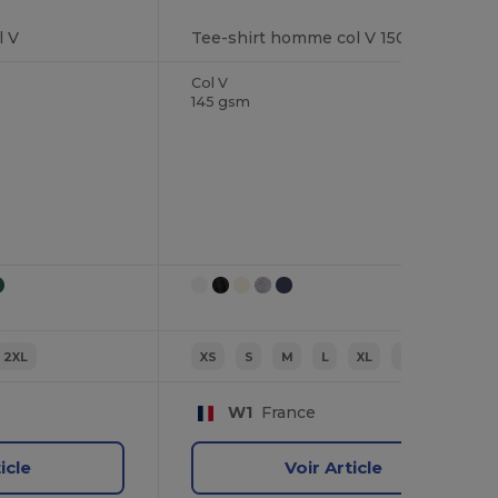
l V
Tee-shirt homme col V 150
Col V
145 gsm
2XL
XS
S
M
L
XL
2XL
W1
France
icle
Voir Article