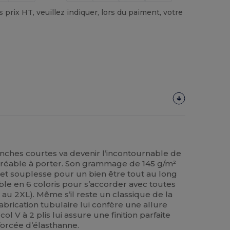
prix HT, veuillez indiquer, lors du paiment, votre
nches courtes va devenir l’incontournable de
 agréable à porter. Son grammage de 145 g/m²
en et souplesse pour un bien être tout au long
nible en 6 coloris pour s’accorder avec toutes
S au 2XL). Même s’il reste un classique de la
brication tubulaire lui confère une allure
l V à 2 plis lui assure une finition parfaite
forcée d’élasthanne.