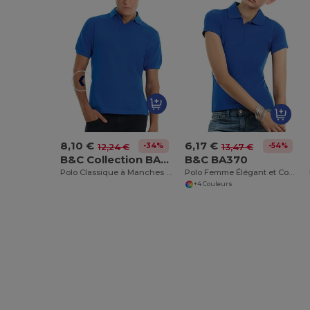
8,10 €
6,17 €
-34%
-54%
12,24 €
13,47 €
B&C Collection BA301
B&C BA370
Polo Classique à Manches Courtes Élégant
Polo Femme Élégant et Confortable
+4 Couleurs