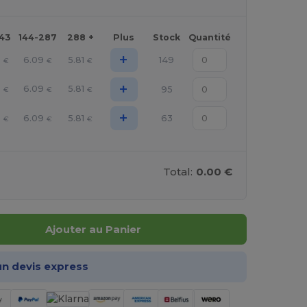
143
144-287
288 +
Plus
Stock
Quantité
+
8
6.09
5.81
149
€
€
€
+
8
6.09
5.81
95
€
€
€
+
8
6.09
5.81
63
€
€
€
Total:
0.00 €
Ajouter au Panier
n devis express