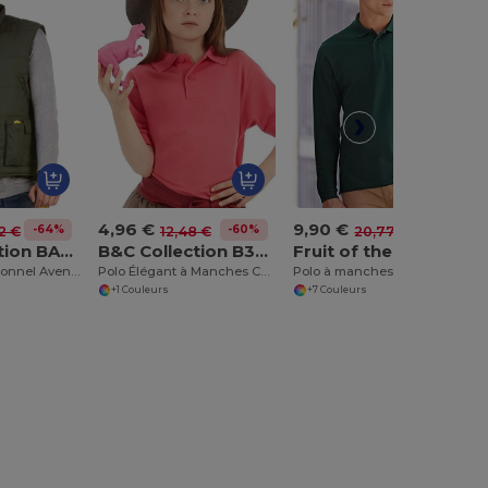
4,96 €
9,90 €
-64%
-60%
-52%
2 €
12,48 €
20,77 €
B&C Collection BA651
B&C Collection B301B
Fruit of the Loom SS258
Gilet Multifonctionnel Aventure
Polo Élégant à Manches Courtes Safran
Polo à manches longues Premium
+1 Couleurs
+7 Couleurs