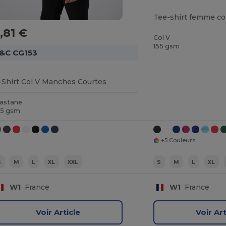
Tee-shirt femme co
,81 €
Col V
155 gsm
&C CG153
-Shirt Col V Manches Courtes
lastane
45 gsm
+5 Couleurs
S
M
L
XL
XXL
S
M
L
XL
W1
France
W1
France
Voir Article
Voir Art