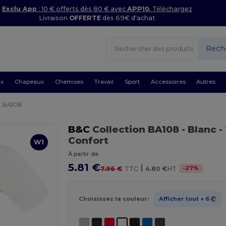
Exclu App
: 10 € offerts dès 80 € avec
APP10.
Téléchargez
Livraison
OFFERTE
dès 69€ d'achat
Rech
ux
Chapeaux
Chemises
Travail
Sport
Accessoires
Autres
 BA108
B&C
Collection BA108
- Blanc
-
Confort
W1
À partir de
5.81 €
|
-
27
%
7.96 €
TTC
4.80 €
HT
Choisissez la couleur:
Afficher tout
+ 6