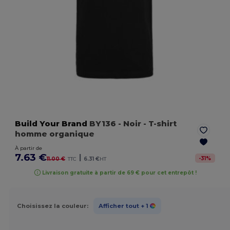
Build Your Brand
BY136
- Noir
- T-shirt
homme organique
À partir de
7.63 €
|
-
31
%
11.00 €
TTC
6.31 €
HT
Livraison gratuite à partir de 69 € pour cet entrepôt !
Choisissez la couleur:
Afficher tout
+ 1