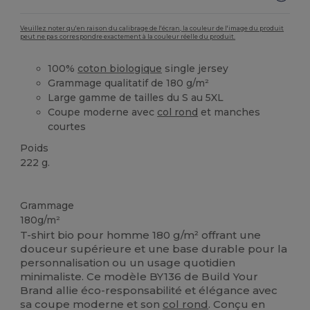
Veuillez noter qu'en raison du calibrage de l'écran, la couleur de l'image du produit
peut ne pas correspondre exactement à la couleur réelle du produit.
100%
coton biologique
single jersey
Grammage qualitatif de 180 g/m²
Large gamme de tailles du S au 5XL
Coupe moderne avec
col rond
et manches
courtes
Poids
222 g.
Biologique
Personnalisé
Biologique
Biologique
Grammage
180g/m²
T-shirt bio pour homme 180 g/m² offrant une
douceur supérieure et une base durable pour la
personnalisation ou un usage quotidien
minimaliste. Ce modèle BY136 de Build Your
Brand allie éco-responsabilité et élégance avec
sa coupe moderne et son
col rond
. Conçu en