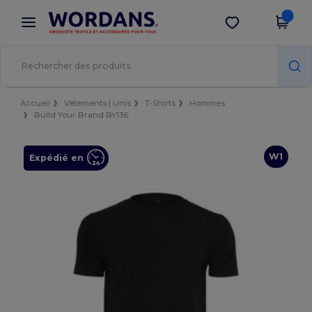
×
Appli Wordans
Obtenir l'appli
Meilleurs prix sur l’app !
Accueil
Vêtements | Unis
T-Shirts
Hommes
Build Your Brand BY136
W1
Expédié en