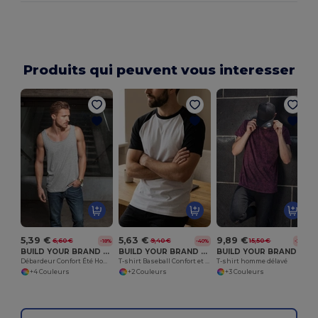
Produits qui peuvent vous interesser
T
5,39 €
5,63 €
9,89 €
6,60 €
9,40 €
15,50 €
-18%
-40%
-36%
BUILD YOUR BRAND BY003
BUILD YOUR BRAND BY007
BUILD YOUR BRAND BY070
Débardeur Confort Été Homme Personnalisable
T-shirt Baseball Confort et Style Moderne
T-shirt homme délavé
+4 Couleurs
+2 Couleurs
+3 Couleurs