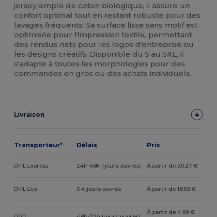
jersey
simple de
coton
biologique, il assure un
confort optimal tout en restant robuste pour des
lavages fréquents. Sa surface lisse sans motif est
optimisée pour l'impression textile, permettant
des rendus nets pour les logos d'entreprise ou
les designs créatifs. Disponible du S au 5XL, il
s'adapte à toutes les morphologies pour des
commandes en gros ou des achats individuels.
Livraison
Transporteur*
Délais
Prix
DHL Express
24h-48h (jours ouvrés)
À partir de 20.27 €
DHL Eco
3-4 jours ouvrés
À partir de 18.03 €
À partir de 4.99 €
DPD
48h-72h (jours ouvrés)