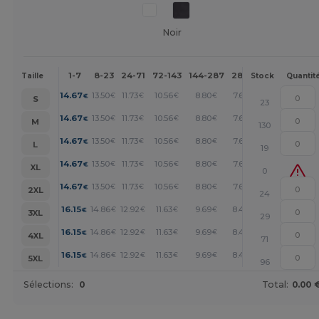
Noir
1-7
8-23
24-71
72-143
144-287
288 +
Plus
Taille
Stock
Quantit
+
14.67
13.50
11.73
10.56
8.80
7.63
€
€
€
€
€
€
S
23
+
14.67
13.50
11.73
10.56
8.80
7.63
€
€
€
€
€
€
M
130
+
14.67
13.50
11.73
10.56
8.80
7.63
€
€
€
€
€
€
L
19
+
14.67
13.50
11.73
10.56
8.80
7.63
€
€
€
€
€
€
XL
0
+
14.67
13.50
11.73
10.56
8.80
7.63
€
€
€
€
€
€
2XL
24
+
16.15
14.86
12.92
11.63
9.69
8.40
€
€
€
€
€
€
3XL
29
+
16.15
14.86
12.92
11.63
9.69
8.40
€
€
€
€
€
€
4XL
71
+
16.15
14.86
12.92
11.63
9.69
8.40
€
€
€
€
€
€
5XL
96
Sélections:
0
Total:
0.00 