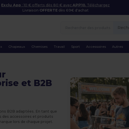
Exclu App
: 10 € offerts dès 80 € avec
APP10.
Téléchargez
Livraison
OFFERTE
dès 69€ d'achat
Rech
ux
Chapeaux
Chemises
Travail
Sport
Accessoires
Autres
ur
rise et B2B
tions B2B adaptées. En tant que
 des accessoires et produits
arque lors de chaque projet.