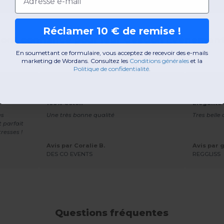
Réclamer 10 € de remise !
 font confiance pour leur Gestion Événement
En soumettant ce formulaire, vous acceptez de recevoir des e-mails
marketing de Wordans. Consultez les
​
Conditions générales
​
et la
Politique de confidentialité
.
★★★★★
★★★★★
bou -
Label Serie LS42L - Grand Sac Shopping
Beechfiel
100% Coton
Élégante 
ès
Une très bonne qualité
Tres belle
t parfait
resses !
Avis par Coralie B.
Avis par g
DES CO EVENTS
REGGLISS
Questions fréquentes