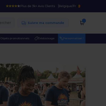
Plus de 3k+ Avis Clients
Belgique
/
Fr
ercher
Suivre ma commande
Objets promotionnels
Déstockage
Personnaliser !