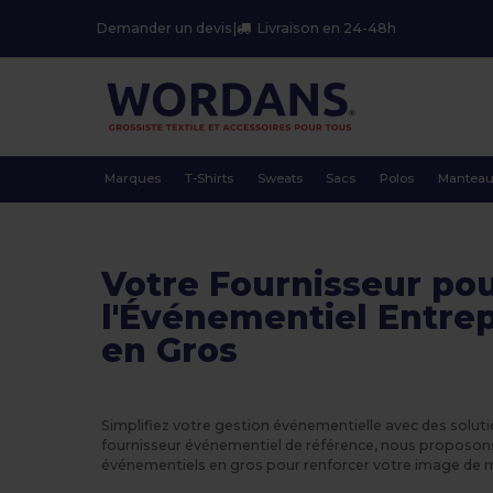
Demander un devis
|
Livraison en 24-48h
Marques
T-Shirts
Sweats
Sacs
Polos
Mantea
Votre Fournisseur po
l'Événementiel Entrep
en Gros
Simplifiez votre gestion événementielle avec des solu
fournisseur événementiel de référence, nous proposons
événementiels en gros pour renforcer votre image de m