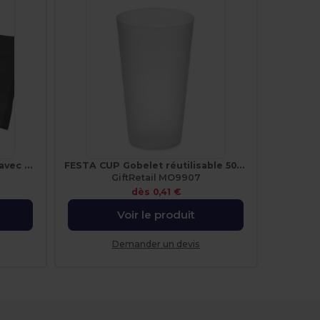
Poncho jetable pour la pluie avec pochette de rangement Ziva
FESTA CUP Gobelet réutilisable 500ml MO9907-
GiftRetail MO9907
dès
0,41 €
Voir le produit
Demander un devis