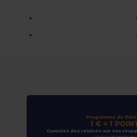
Programme de fidél
1 € = 1 POIN
Cumulez des remises sur vos réap
Voir tous les avantages