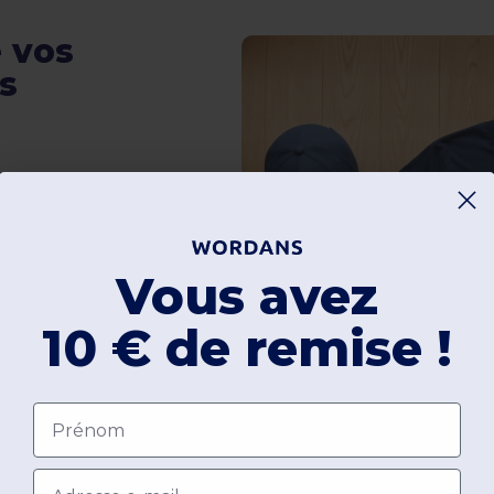
 vos
s
e service de
pression DTG pour apposer
à cordons, garantissant
Vous avez
u professionnel précis
s et sacs à dos 210D
10 € de remise !
logos d'entreprise
image de marque en B2B
Prénom
devis
Email