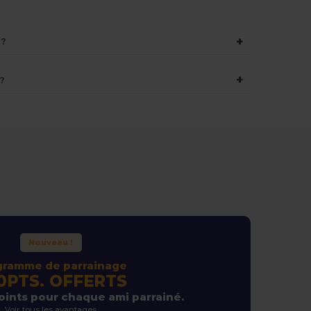
+
 ?
+
?
Nouveau !
gramme de parrainage
0PTS. OFFERTS
ints pour chaque ami parrainé.
Voir tous les avantages