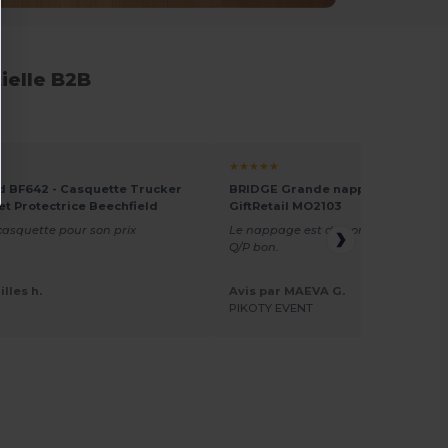
ielle B2B
★★★★★
d BF642 - Casquette Trucker
BRIDGE Grande nappe 280x210 cm
et Protectrice Beechfield
GiftRetail MO2103
 casquette pour son prix
Le nappage est de bonne qualité, ra
Q/P bon.
illes h.
Avis par MAEVA G.
PIKOTY EVENT