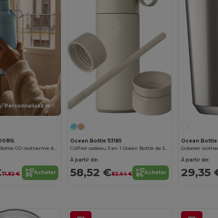
Personnalisez-le !
00816
Ocean Bottle 113185
Ocean Bottle
Bouteille Ocean Bottle GO isotherme de 500 ml
Coffret cadeau 3 en 1 Ocean Bottle de 500 ml
À partir de:
À partir de:
€
58,52 €
29,35 
Acheter
Acheter
71,82 €
82,64 €