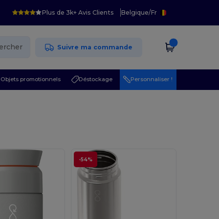
Plus de 3k+ Avis Clients
Belgique
/
Fr
ercher
Suivre ma commande
Objets promotionnels
Déstockage
Personnaliser !
-54%