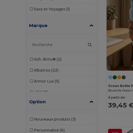
Sacs et Voyages
(1)
Marque
Ach. Brito®
(2)
Albatros
(22)
Armor Lux
(5)
Ocean Bottle 1
ATF
(17)
À partir de:
Option
Atlantis
(102)
39,45 
Atlantis Headwear
(75)
Nouveaux produits
(3)
AWDis
(40)
Personnalisé
(6)