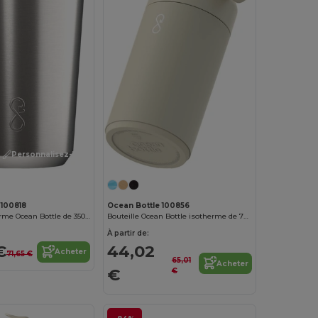
Personnalisez-le !
 100818
Ocean Bottle 100856
Gobelet isotherme Ocean Bottle de 350 ml
Bouteille Ocean Bottle isotherme de 750 ml
À partir de:
€
44,02
Acheter
71,65 €
65,01
Acheter
€
€