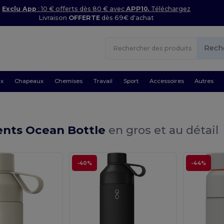
Exclu App
: 10 € offerts dès 80 € avec
APP10.
Téléchargez
Livraison
OFFERTE
dès 69€ d'achat
Rech
ux
Chapeaux
Chemises
Travail
Sport
Accessoires
Autres
nts Ocean Bottle
en gros et au détail
-40%
-44%