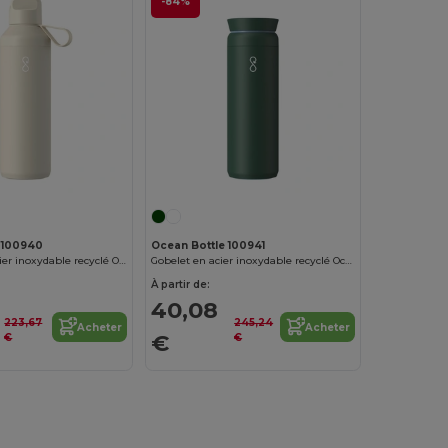
-84%
 100940
Ocean Bottle 100941
Bouteille en acier inoxydable recyclé Ocean Bottle Peak GO 710 ml
Gobelet en acier inoxydable recyclé Ocean Bottle Peak Brew 590 ml
À partir de:
40,08
223,67
245,24
Acheter
Acheter
€
€
€