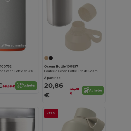
Personnalisez-le !
 100752
Ocean Bottle 100857
Flacon à infusion Ocean Bottle de 350 ml
Bouteille Ocean Bottle Lite de 620 ml
À partir de:
€
20,86
Acheter
68,38 €
45,28
Acheter
€
€
-32%