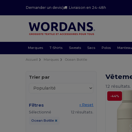
Demander un devis
|
Livraison en 24-48h
Marques
T-Shirts
Sweats
Sacs
Polos
Mantea
Accueil
Marques
Ocean Bottle
Vêteme
Trier par
12 résultats.
-44%
Filtres
« Reset
Sélectionné
12 résultats.
Ocean Bottle