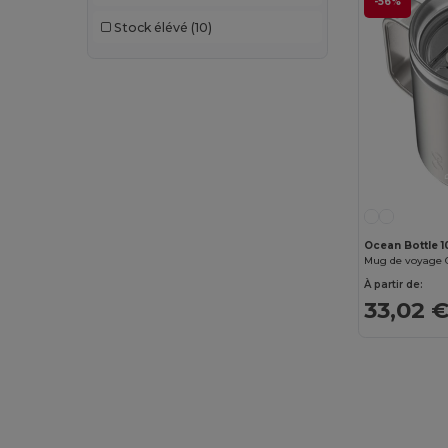
-56%
AWDis Just Hoods
(24)
Stock élévé
(10)
AWDis So Denim
(10)
B&C
(193)
B&C DNM
(1)
B&C Pro
(10)
Babybugz
(26)
Bag Base
(162)
Ocean Bottle 1
Bagbase
(42)
À partir de:
33,02 
Barents
(9)
Bata Industrials
(12)
Beechfield
(332)
Bella+Canvas
(29)