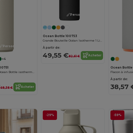
Personnalisez-le !
Ocean Bottle 100753
Grande Bouteille Océan Isotherme 1 Litre Écologique
Personnalisez-le !
À partir de:
49,55 €
Acheter
82,61 €
+4
00751
Ocean Bottle
Bouteille d'eau Ocean Bottle isotherme de 500 ml
À partir de:
€
38,57 
Acheter
68,38 €
-29%
-59%