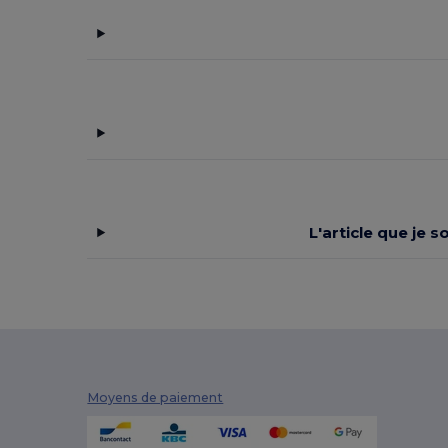
Black&Match
(20)
Branve
(8)
Brook Taverner
(42)
Buff
(3)
Build Your Brand
(132)
CamelBak
(7)
Carhartt
(12)
L'article que je 
Case Logic
(18)
Caterpillar
(2)
CG International
(3)
Cherokee
(4)
Moyens de paiement
Chipolo
(2)