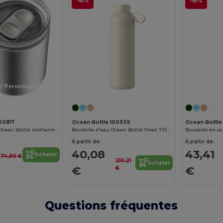
-81%
-81%
Personnalisez-le !
00817
Ocean Bottle 100939
Ocean Bottle
Mug de voyage Ocean Bottle isotherme de 350 ml
Bouteille d'eau Ocean Bottle Peak 710 ml
À partir de:
À partir de:
€
40,08
43,41
Acheter
74,90 €
210,21
Acheter
€
€
€
Questions fréquentes