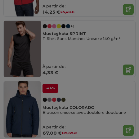
À partir de:
14,25 €
25,49 €
+1
Mustaghata SPRINT
T-Shirt Sans Manches Unisexe 140 g/m²
À partir de:
4,33 €
-44%
Mustaghata COLORADO
Blouson unisexe avec doublure doudoune
À partir de:
67,00 €
119,89 €