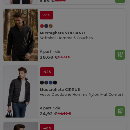
5,64 €
6,05 €
-55%
Mustaghata VOLCANO
Softshell Homme 3 Couches
À partir de:
28,68 €
64,31 €
-44%
Mustaghata CIRRUS
Veste Doudoune Homme Nylon Mat Confort
À partir de:
24,92 €
44,60 €
-40%