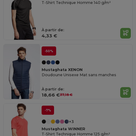
T-Shirt Technique Homme 140 g/m²
À partir de:
4,33 €
-50%
Mustaghata XENON
Doudoune Unisexe Mat sans manches
À partir de:
18,66 €
37,18 €
-7%
+3
Mustaghata WINNER
T-Shirt Technique Homme 125 g/m²