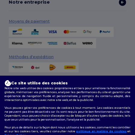
Notre entreprise
Moyens de paiement
Méthodes d'expédition
Ce site utilise des cookies
Notre site web utilise des cookies propriétaires et tiers pour améliorer la fonctionnalité
globale, mémoriser vos préférences, analyser les performances du site et garantir une
expérience de navigation fluide et personnalisée, y compris du contenu adapté, des
interactions optimisées avec notre site web, et de la publicité.
Suivez-nous
Vous pouvez gérer vos préférences de cookies à tout moment. Les cookies essentiels
ne peuvent pas être désactivés car ils sont requis pour le bon fonctionnement du site.
Cependant, vous pouvez choisir d’accepter ou de bloquer d'autres types de cookies, tels
que ceux utilisés pour la personnalisation, l'analyse et la publicité.
2026. Tous droits réservés
Pour plus de détails sur la façon dont nous utilisons les cookies, comment les contrôler
Conditions Générales
|
Politique de personnalisation
|
Politique de
et sur les cookies tiers, veuillez consulter notre
politique en matière de cookies
et
Confidentialité
|
Politique de Cookies
|
Plan du Site