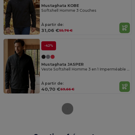
Mustaghata KOBE
Softshell Homme 3 Couches
À partir de:
31,06 €
55,76 €
-42%
Mustaghata JASPER
Veste Softshell Homme 3 en 1 Imperméable et Confortable
À partir de:
40,70 €
69,66 €