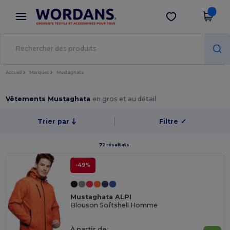
×
Appli Wordans
Obtenir l'appli
Meilleurs prix sur l’app !
Accueil
Marques
Mustaghata
Vêtements Mustaghata
en gros et au détail
Trier par
Filtre
✓
72 résultats.
-49%
Mustaghata ALPI
Blouson Softshell Homme
À partir de: