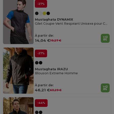
-27%
Mustaghata DYNAMIX
Gilet Coupe-Vent Respirant Unisexe pour Course
À partir de:
14,04 €
19,27 €
-27%
Mustaghata IRAZU
Blouson Extreme Homme
À partir de:
46,21 €
63,29 €
-44%