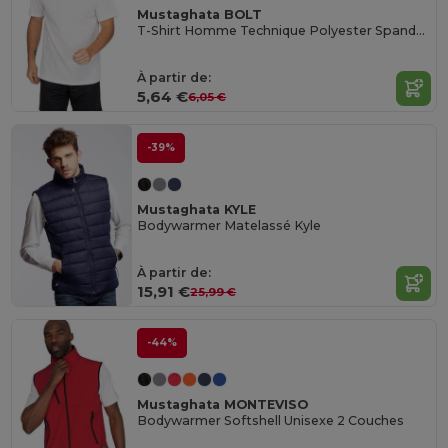
Mustaghata BOLT
T-Shirt Homme Technique Polyester Spandex 170 G/M²
À partir de:
5,64 €
6,05 €
-39%
Mustaghata KYLE
Bodywarmer Matelassé Kyle
À partir de:
15,91 €
25,99 €
-44%
Mustaghata MONTEVISO
Bodywarmer Softshell Unisexe 2 Couches