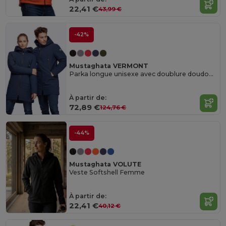
22,41 €
43,99 €
-42%
Mustaghata VERMONT
Parka longue unisexe avec doublure doudoune
À partir de:
72,89 €
124,76 €
-44%
Mustaghata VOLUTE
Veste Softshell Femme
À partir de:
22,41 €
40,12 €