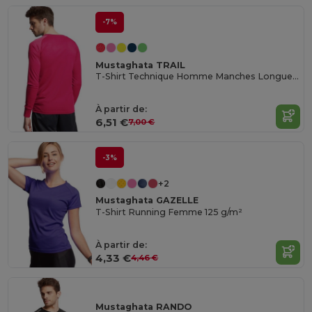
-7%
Mustaghata TRAIL
T-Shirt Technique Homme Manches Longues 140 g/m²
À partir de:
6,51 €
7,00 €
-3%
+2
Mustaghata GAZELLE
T-Shirt Running Femme 125 g/m²
À partir de:
4,33 €
4,46 €
Mustaghata RANDO