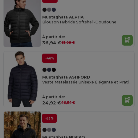
Mustaghata ALPHA
Blouson Hybride Softshell-Doudoune
À partir de:
36,94 €
61,09 €
-46%
Mustaghata ASHFORD
Veste Matelassée Unisexe Élégante et Pratique
À partir de:
24,92 €
46,54 €
-53%
Mustaghata NISEKO