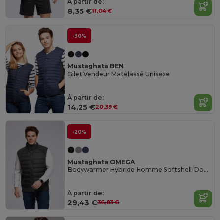
À partir de:
8,35 €
11,04 €
-30%
Mustaghata BEN
Gilet Vendeur Matelassé Unisexe
À partir de:
14,25 €
20,39 €
-20%
Mustaghata OMEGA
Bodywarmer Hybride Homme Softshell-Doudoune
À partir de:
29,43 €
36,83 €