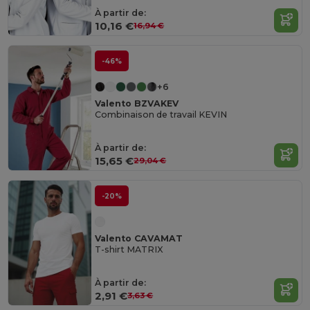
À partir de:
10,16 €
16,94 €
-46%
+6
Valento BZVAKEV
Combinaison de travail KEVIN
À partir de:
15,65 €
29,04 €
-20%
Valento CAVAMAT
T-shirt MATRIX
À partir de:
2,91 €
3,63 €