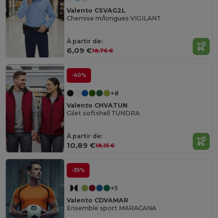
Valento CSVAG2L
Chemise m/longues VIGILANT
À partir de:
6,09 €
18,76 €
-40%
+8
Valento CHVATUN
Gilet softshell TUNDRA
À partir de:
10,89 €
18,15 €
-35%
+5
Valento CDVAMAR
Ensemble sport MARACANA