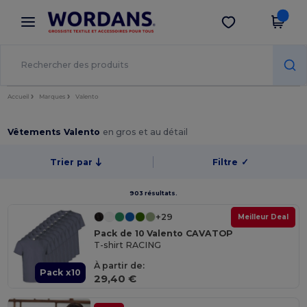
×
Appli Wordans
Obtenir l'appli
Meilleurs prix sur l’app !
Accueil
Marques
Valento
Vêtements Valento
en gros et au détail
Trier par
Filtre
✓
903 résultats.
+29
Meilleur Deal
Pack de 10 Valento CAVATOP
T-shirt RACING
À partir de:
Pack x10
29,40 €