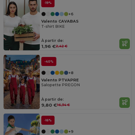
-19%
+6
Valento CAVABAS
T-shirt BIKE
À partir de:
1,96 €
2,42 €
-40%
+8
Valento PTVAPRE
Salopette PREGON
À partir de:
9,80 €
16,34 €
-16%
+9