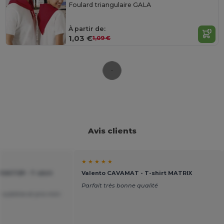
Foulard triangulaire GALA
À partir de:
1,03 €
1,09 €
Avis clients
★ ★ ★ ★ ★
AVATOP - T-shirt
Valento CAVAMAT - T-shirt MATRIX
Parfait très bonne qualité
 sublime et prix mini