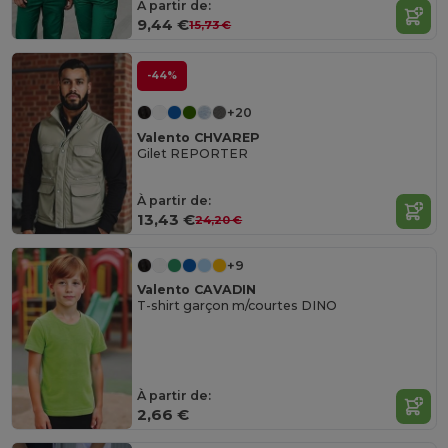
À partir de:
9,44 €
15,73 €
-44%
+20
Valento CHVAREP
Gilet REPORTER
À partir de:
13,43 €
24,20 €
+9
Valento CAVADIN
T-shirt garçon m/courtes DINO
À partir de:
2,66 €