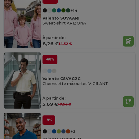
+14
Valento SUVAARI
Sweat-shirt ARIZONA
À partir de:
8,26 €
14,52 €
-68%
Valento CSVAG2C
Chemisette m/courtes VIGILANT
À partir de:
5,69 €
17,54 €
-9%
+3