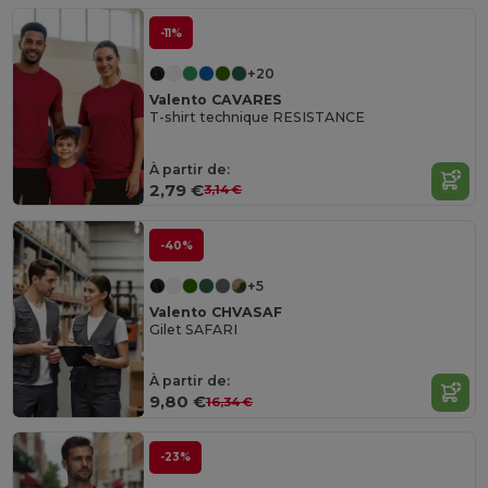
-11%
+20
Valento CAVARES
T-shirt technique RESISTANCE
À partir de:
2,79 €
3,14 €
-40%
+5
Valento CHVASAF
Gilet SAFARI
À partir de:
9,80 €
16,34 €
-23%