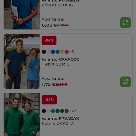
Valento POVAKEN
Polo KENTUCKY
À partir de:
6,05 €
6,65 €
-34%
+3
Valento CAVACOC
T-shirt COMIC
À partir de:
1,75 €
2,66 €
-40%
+22
Valento FPVADAK
Polaire DAKOTA