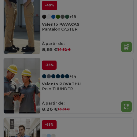
-40%
+18
Valento PAVACAS
Pantalon CASTER
À partir de:
8,65 €
14,52 €
-38%
+14
Valento POVATHU
Polo THUNDER
À partir de:
8,26 €
13,31 €
-68%