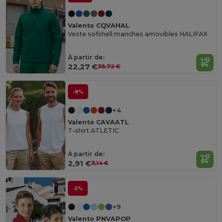
Valento CQVAHAL
Veste sofshell manches amovibles HALIFAX
À partir de:
22,27 €
38,72 €
-8%
+4
Valento CAVAATL
T-shirt ATLETIC
À partir de:
2,91 €
3,14 €
-5%
+9
Valento PNVAPOP