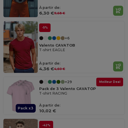
À partir de:
6,30 €
9,68 €
-5%
+6
Valento CAVATOB
T-shirt EAGLE
À partir de:
4,36 €
4,60 €
+29
Meilleur Deal
Pack de 3 Valento CAVATOP
T-shirt RACING
À partir de:
Pack x3
10,02 €
-42%