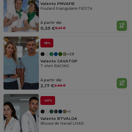
Valento PNVAFIE
Foulard triangulaire FIESTA
À partir de:
0,35 €
0,41 €
-18%
+29
Valento CAVATOP
T-shirt RACING
À partir de:
2,17 €
2,66 €
-40%
+1
Valento BTVALOA
Blouse de travail LOAD