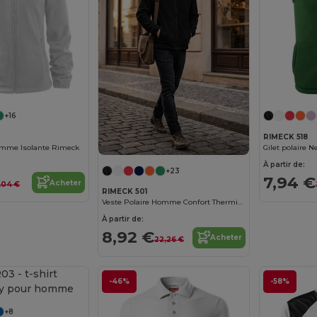
+16
RIMECK 518
Femme Isolante Rimeck
Gilet polaire N
À partir de:
+23
7,94 €
Acheter
,04 €
RIMECK 501
Veste Polaire Homme Confort Thermique
À partir de:
8,92 €
Acheter
22,26 €
-46%
-58%
+8