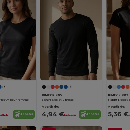
+3
+8
RIMECK R05
RIMECK R02
t Heavy pour femme
t-shirt Resist L mixte
t-shirt Resist
À partir de:
À partir de:
4,94 €
5,36 €
Acheter
Acheter
2,06 €
14,06 €
1