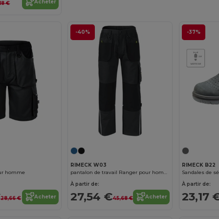
Acheter
,18 €
-40%
-37%
RIMECK W03
RIMECK B22
our homme
pantalon de travail Ranger pour homme
Sandales de s
À partir de:
À partir de:
€
27,54 €
23,17 
Acheter
Acheter
28,66 €
45,68 €