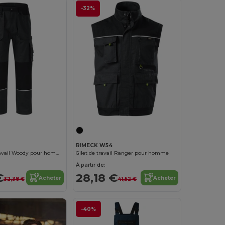
-32%
RIMECK W54
pantalon de travail Woody pour homme
Gilet de travail Ranger pour homme
À partir de:
€
28,18 €
Acheter
Acheter
32,38 €
41,52 €
-40%