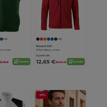
+21
+10
Rimeck 530
ext mixte
Effect fleece unisex
À partir de:
12,65 €
Acheter
Acheter
21,78 €
30,04 €
-48%