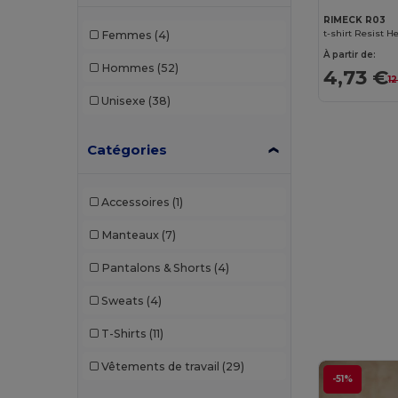
RIMECK R03
t-shirt Resist
Femmes
(4)
À partir de:
Hommes
(52)
4,73 €
12
Unisexe
(38)
Catégories
Accessoires
(1)
Manteaux
(7)
Pantalons & Shorts
(4)
Sweats
(4)
T-Shirts
(11)
Vêtements de travail
(29)
-51%