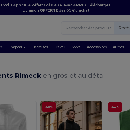
Exclu App
: 10 € offerts dès 80 € avec
APP10.
Téléchargez
Livraison
OFFERTE
dès 69€ d'achat
Rech
ux
Chapeaux
Chemises
Travail
Sport
Accessoires
Autres
nts Rimeck
en gros et au détail
-60%
-64%