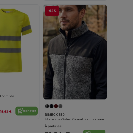
-64%
t HV mixte
€
Acheter
18,62 €
RIMECK 550
blouson softshell Casual pour homme
À partir de: