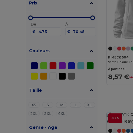
Prix
De
À
€
€
Couleurs
RIMECK 504
Veste Polaire 
À partir de:
8,57 €
18
Taille
XS
S
M
L
XL
2XL
3XL
4XL
-62%
Genre - Âge