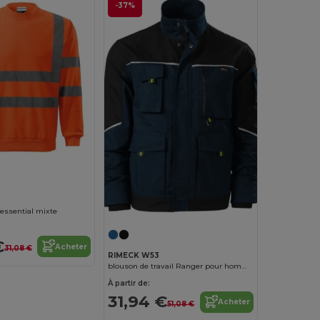
-37%
essential mixte
€
Acheter
31,08 €
RIMECK W53
blouson de travail Ranger pour homme
À partir de:
31,94 €
Acheter
51,08 €