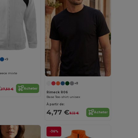
+9
leece mixte
+8
€
Acheter
27,50 €
Rimeck R06
Base Tee-shirt unisex
À partir de:
4,77 €
Acheter
9,12 €
-36%