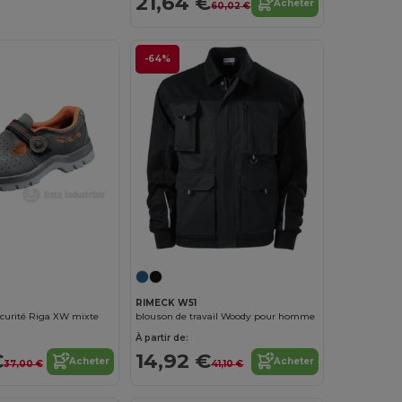
21,64 €
Acheter
60,02 €
-64%
RIMECK W51
écurité Riga XW mixte
blouson de travail Woody pour homme
À partir de:
€
14,92 €
Acheter
Acheter
37,00 €
41,10 €