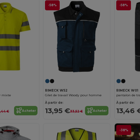
-58%
-58%
RIMECK W52
RIMECK W01
 mixte
Gilet de travail Woody pour homme
À partir de:
À partir de:
13,95 €
13,46 
Acheter
Acheter
9,44 €
33,52 €
-38%