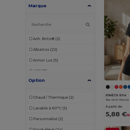
Marque
Ach. Brito®
(2)
Albatros
(22)
Armor Lux
(5)
ATF
(17)
Option
Atlantis
(102)
Atlantis Headwear
(75)
RIMECK R04
Chaud / Thermique
(2)
Tee-shirt Resis
AWDis
(40)
À partir de:
Lavable à 60°C
(5)
5,88 €
AWDis Just Hoods
(24)
1
Personnalisé
(2)
AWDis So Denim
(10)
Stock élévé
(24)