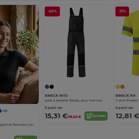
-60%
-31%
RIMECK W02
RIMECK 1V9
cotte à bretelle Woody pour homme
T-shirt Protec
À partir de:
À partir de:
+10
15,31 €
12,81 
Acheter
38,20 €
Polo Femme Élégant et Résistant pour le Travail