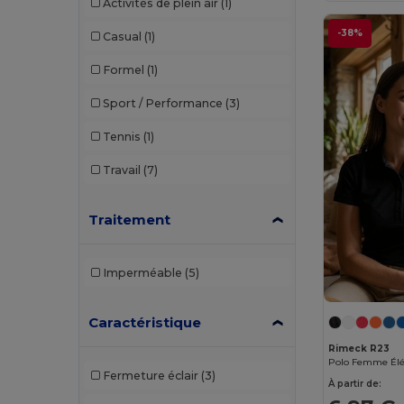
Activités de plein air
(1)
Brook Taverner
(42)
-38%
Casual
(1)
Buff
(3)
Formel
(1)
Build Your Brand
(132)
Sport / Performance
(3)
CamelBak
(7)
Tennis
(1)
Carhartt
(12)
Travail
(7)
Case Logic
(18)
Caterpillar
(2)
Traitement
CG International
(3)
Imperméable
(5)
Cherokee
(4)
Chipolo
(2)
Caractéristique
Clubclass
(20)
Rimeck R23
Fermeture éclair
(3)
Craghoppers
(14)
À partir de: