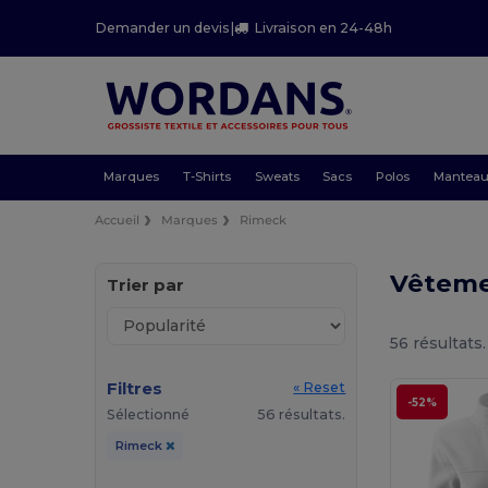
Demander un devis
|
Livraison en 24-48h
Marques
T-Shirts
Sweats
Sacs
Polos
Mantea
Accueil
Marques
Rimeck
Vêteme
Trier par
56 résultats.
Filtres
« Reset
-52%
Sélectionné
56 résultats.
Rimeck