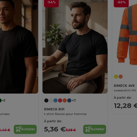
-54%
-60%
RIMECK 4V6
sweatshirt HV 
À partir de:
+5
+11
12,28 
RIMECK R01
 unisex
t-shirt Resist pour homme
À partir de:
5,36 €
Acheter
Acheter
0,40 €
11,58 €