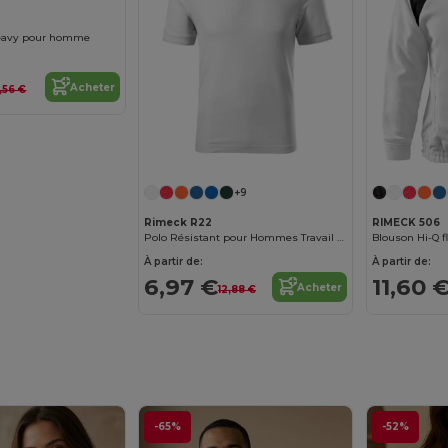
 Heavy pour homme
Acheter
,56 €
+9
Rimeck R22
RIMECK 506
Polo Résistant pour Hommes Travail Quotidien
Blouson Hi-Q f
À partir de:
À partir de:
6,97 €
11,60 
Acheter
12,88 €
-65%
-52%