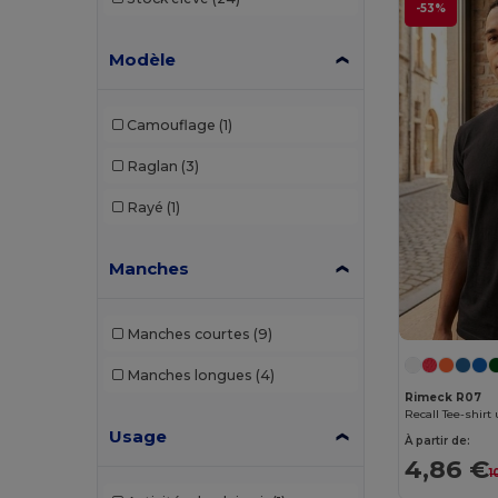
-53%
B&C
(193)
Modèle
B&C DNM
(1)
B&C Pro
(10)
Camouflage
(1)
Babybugz
(26)
Raglan
(3)
Bag Base
(162)
Rayé
(1)
Bagbase
(42)
Manches
Barents
(9)
Bata Industrials
(12)
Manches courtes
(9)
Beechfield
(332)
Manches longues
(4)
Bella+Canvas
(29)
Rimeck R07
Recall Tee-shirt
Black&Match
(20)
Usage
À partir de:
4,86 €
Branve
(8)
1