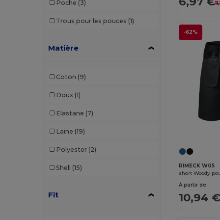
6,97 €
Poche
(3)
11
Crocs
(3)
Trous pour les pouces
(1)
Dickies
(8)
-62%
Dickies Medical
(5)
Matière
Digital Transfer
(2)
Coton
(9)
Ecologie
(8)
Doux
(1)
Egotier
(1257)
Elastane
(7)
EgotierPro
(973)
Laine
(19)
Ekston
(10)
Polyester
(2)
Elevate
(25)
RIMECK W05
Shell
(15)
Elevate Essentials
(34)
short Woody p
À partir de:
Elevate Life
(51)
Fit
10,94 
Elevate NXT
(46)