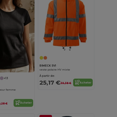
RIMECK 5V1
veste polaire HV mixte
À partir de:
+13
25,17 €
Acheter
39,38 €
 pour femme
Acheter
1,28 €