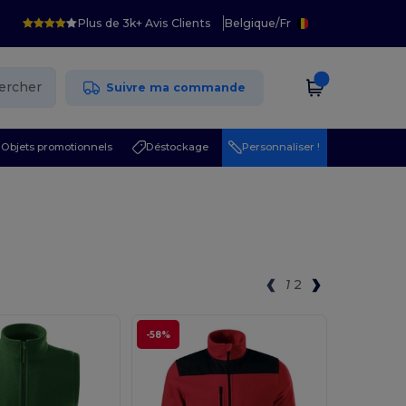
Plus de 3k+ Avis Clients
Belgique
/
Fr
ercher
Suivre ma commande
Objets promotionnels
Déstockage
Personnaliser !
1
2
-58%