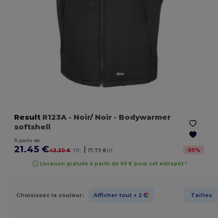
Result
R123A
- Noir/ Noir
- Bodywarmer
softshell
À partir de
21.45 €
|
-
50
%
43.30 €
TTC
17.73 €
HT
Livraison gratuite à partir de 69 € pour cet entrepôt !
Choisissez la couleur:
Afficher tout
+ 2
Tailles