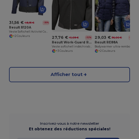
31,56 €
48,91 €
-35%
Result R120A
Veste Softshell Activité Confortable et Imperméable
+2 Couleurs
27,76 €
29,03 €
41,09 €
36,00 €
-32%
-19%
Result Work-Guard R124A
Result RE88A
Veste softshell indéchirable
Bodywarmer ultra-rembourré
+3 Couleurs
+2 Couleurs
Afficher tout
Inscrivez-vous à notre newsletter
Et obtenez des réductions spéciales!