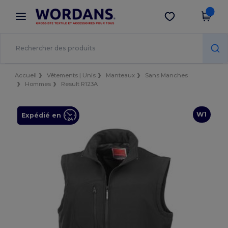
×
Appli Wordans
Obtenir l'appli
Meilleurs prix sur l’app !
Accueil
Vêtements | Unis
Manteaux
Sans Manches
Hommes
Result R123A
W1
Expédié en