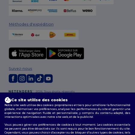
Méthodes d'expédition
Suivez-nous
2026. Tous droits réservés
Conditions Générales
|
Politique de personnalisation
|
Politique de
Ce site utilise des cookies
Confidentialité
|
Politique de Cookies
|
Plan du Site
Notre site web utilise des cookies propriétaires et tiers pour améliorer la fonctionnalité
globale, mémoriser vos préférences, analyser les performances du site et garantir une
expérience de navigation fluide et personnalisée, y compris du contenu adapté, des
Bruxelles
|
Anvers
|
Mortsel
|
Malines
|
Lierre
|
Turnhout
|
Geel
|
interactions optimisées avec notre site web, et de la publicité.
Herentals
|
Hoogstraten
|
Bruges
Vous pouvez gérer vos préférences de cookies à tout moment. Les cookies essentiels
ne peuvent pas être désactivés car ils sont requis pour le bon fonctionnement du site.
Cependant, vous pouvez choisir d’accepter ou de bloquer d'autres types de cookies, tels