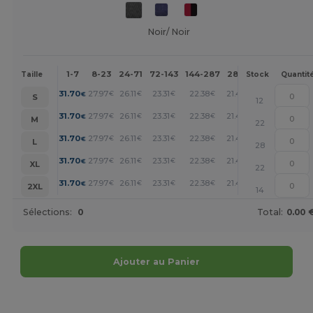
Noir/ Noir
1-7
8-23
24-71
72-143
144-287
288 +
Plus
Taille
Stock
Quantit
+
31.70
27.97
26.11
23.31
22.38
21.45
€
€
€
€
€
€
S
12
+
31.70
27.97
26.11
23.31
22.38
21.45
€
€
€
€
€
€
M
22
+
31.70
27.97
26.11
23.31
22.38
21.45
€
€
€
€
€
€
L
28
+
31.70
27.97
26.11
23.31
22.38
21.45
€
€
€
€
€
€
XL
22
+
31.70
27.97
26.11
23.31
22.38
21.45
€
€
€
€
€
€
2XL
14
Sélections:
0
Total:
0.00 
Ajouter au Panier
Personnalisez-le !