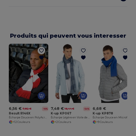
Produits qui peuvent vous interesser
6,56 €
7,48 €
6,68 €
7,82 €
16,44 €
-16%
-54%
Result R146X
K-up KP067
K-up KP878
Écharpe Douce en PolyAcrylique avec Franges
Écharpe Légère en Voile de Coton à Rayures
Écharpe Douce en Microfibre Anti-Boulochage
+12 Couleurs
+2 Couleurs
+9 Couleurs