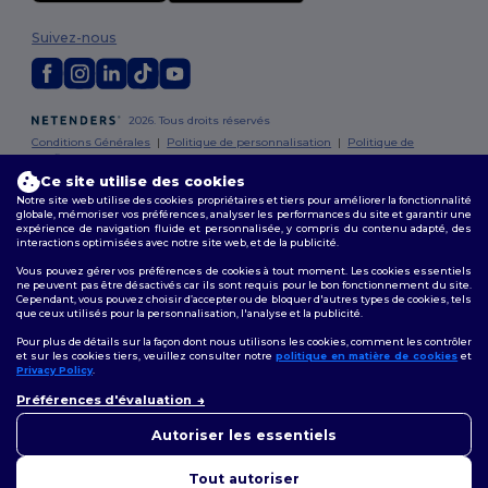
Suivez-nous
2026. Tous droits réservés
Conditions Générales
|
Politique de personnalisation
|
Politique de
Confidentialité
|
Politique de Cookies
|
Plan du Site
Ce site utilise des cookies
Notre site web utilise des cookies propriétaires et tiers pour améliorer la fonctionnalité
Bruxelles
|
Anvers
|
Mortsel
|
Malines
|
Lierre
|
Turnhout
|
Geel
|
globale, mémoriser vos préférences, analyser les performances du site et garantir une
Herentals
|
Hoogstraten
|
Bruges
expérience de navigation fluide et personnalisée, y compris du contenu adapté, des
interactions optimisées avec notre site web, et de la publicité.
Vous pouvez gérer vos préférences de cookies à tout moment. Les cookies essentiels
ne peuvent pas être désactivés car ils sont requis pour le bon fonctionnement du site.
Cependant, vous pouvez choisir d’accepter ou de bloquer d'autres types de cookies, tels
que ceux utilisés pour la personnalisation, l'analyse et la publicité.
Pour plus de détails sur la façon dont nous utilisons les cookies, comment les contrôler
et sur les cookies tiers, veuillez consulter notre
politique en matière de cookies
et
Privacy Policy
.
👋
Bonjour
Préférences d'évaluation
Si vous avez des questions ou
des préoccupations, vous
Autoriser les essentiels
pouvez nous contacter à tout
moment. Notre chatbot est là
Tout autoriser
pour vous aider.