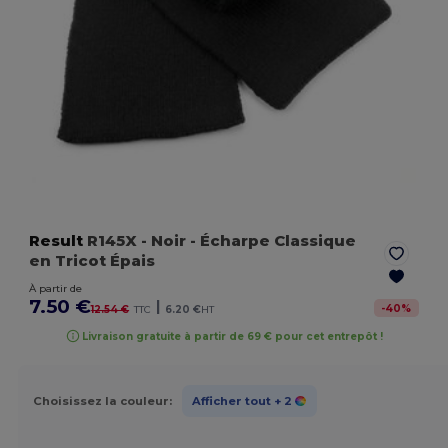
Result
R145X
- Noir
- Écharpe Classique
en Tricot Épais
À partir de
7.50 €
|
-
40
%
12.54 €
TTC
6.20 €
HT
Livraison gratuite à partir de 69 € pour cet entrepôt !
Choisissez la couleur:
Afficher tout
+ 2