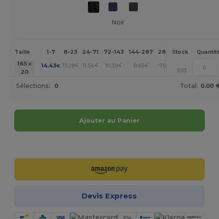
Noir
1-7
8-23
24-71
72-143
144-287
288 +
Plus
Taille
Stock
Quantit
+
165 x
14.43
13.28
11.54
10.39
8.65
7.50
€
€
€
€
€
€
593
20
Sélections:
0
Total:
0.00 
Ajouter au Panier
Personnalisez-le !
Devis Express