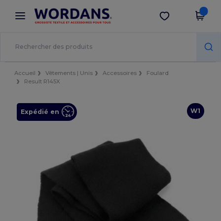
×
Appli Wordans
Obtenir l'appli
Meilleurs prix sur l’app !
Accueil
Vêtements | Unis
Accessoires
Foulard
Result R145X
W1
Expédié en