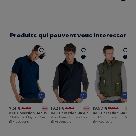
Produits qui peuvent vous interesser
S
7,31 €
19,21 €
19,97 €
21,55 €
31,35 €
55,62 €
-66%
-39%
-64%
B&C Collection BA305
B&C Collection BA503
B&C Collection BA651
Polo Confort Élégant à Manches Courtes
Veste Polaire Outdoor Confort
Gilet Multifonctionnel Aventure
+1 Couleurs
+4 Couleurs
+1 Couleurs