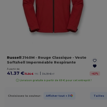
Russell
J140M
- Rouge Classique
- Veste
Softshell Imperméable Respirante
À partir de
41.37 €
|
-
42
%
71.36 €
TTC
34.19 €
HT
Livraison gratuite à partir de 69 € pour cet entrepôt !
Choisissez la couleur:
Afficher tout
+ 3
Tailles