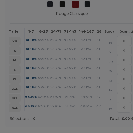
Rouge Classique
1-7
8-23
24-71
72-143
144-287
288 +
Plus
Taille
Stock
Quantit
+
61.16
53.96
50.37
44.97
43.17
41.37
€
€
€
€
€
€
XS
19
+
61.16
53.96
50.37
44.97
43.17
41.37
€
€
€
€
€
€
S
7
+
61.16
53.96
50.37
44.97
43.17
41.37
€
€
€
€
€
€
M
29
+
61.16
53.96
50.37
44.97
43.17
41.37
€
€
€
€
€
€
L
39
+
61.16
53.96
50.37
44.97
43.17
41.37
€
€
€
€
€
€
XL
13
+
61.16
53.96
50.37
44.97
43.17
41.37
€
€
€
€
€
€
2XL
14
+
66.19
62.05
57.92
51.71
49.64
47.58
€
€
€
€
€
€
3XL
8
+
66.19
62.05
57.92
51.71
49.64
47.58
€
€
€
€
€
€
4XL
10
Sélections:
0
Total:
0.00 