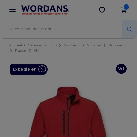
×
Appli Wordans
Obtenir l'appli
Meilleurs prix sur l’app !
Accueil
Vêtements | Unis
Manteaux
Softshell
Unisexe
Russell J140M
W1
Expédié en