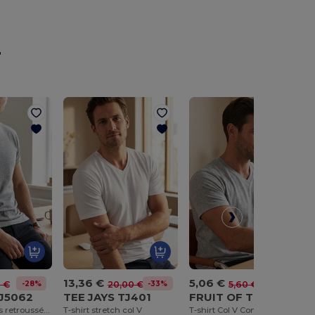
r
13,36 €
5,06 €
-28%
-33%
-10%
0 €
20,00 €
5,60 €
TJ5062
TEE JAYS TJ401
FRUIT OF THE LOOM SC154
T-shirt manches retroussées
T-shirt stretch col V
T-shirt Col V Confort Homme Fruit of the Loom