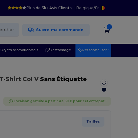
Plus de 3k+ Avis Clients
Belgique
/
Fr
ercher
Suivre ma commande
Objets promotionnels
Déstockage
Personnaliser !
 T-Shirt Col V
Sans Étiquette
Livraison gratuite à partir de 69 € pour cet entrepôt !
Tailles