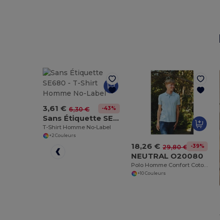
3,61 €
-43%
6,30 €
Sans Étiquette SE680
T-Shirt Homme No-Label
+2 Couleurs
18,26 €
-39%
29,80 €
NEUTRAL O20080
Polo Homme Confort Coton Bio Matelassé
+10 Couleurs