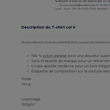
Besoin d'aide ou de demander un de
Contact
ventes@wordans.be
OU
02 586 2
Lundi - Jeudi : 10h-13h & 14h-17h30 Vendredi :
Description du T‑shirt col V
Veuillez noter qu'en raison du calibrage de l'écran, la couleur de l'image du p
100 %
coton peigné
pour une douceur supér
Sans étiquette de marque pour un rebrandin
Coupe ajustée moderne pour un look éléga
Étiquette de composition sur la couture laté
Poids
144 g.
Stock élévé
Grammage
160g/m²