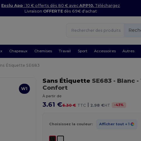
Exclu App
: 10 € offerts dès 80 € avec
APP10.
Téléchargez
Livraison
OFFERTE
dès 69€ d'achat
Rech
ux
Chapeaux
Chemises
Travail
Sport
Accessoires
Autres
ns Étiquette SE683
Sans Étiquette
SE683
- Blanc
-
Confort
W1
À partir de
3.61 €
|
-
43
%
6.30 €
TTC
2.98 €
HT
Choisissez la couleur:
Afficher tout
+ 1