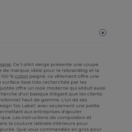
eigné
. Ce t-shirt vierge présente une coupe
e de marque, idéal pour le rebranding et la
n 100 %
coton
peigné, ce vêtement offre une
surface lisse très recherchée par les
ajustée offre un look moderne qui séduit aussi
echerche d'un basique élégant que les clients
motionnel haut de gamme. L'un de ses
esign 'No Label', avec seulement une petite
 permettant aux entreprises d'ajouter
que. Les instructions de composition et
ans la couture latérale intérieure pour
 épurée. Que vous commandiez en gros pour