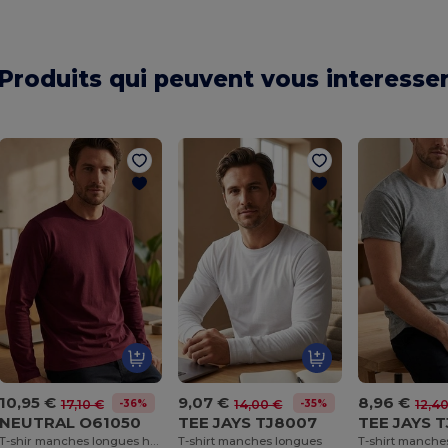
Produits qui peuvent vous interesse
10,95 €
9,07 €
8,96 €
-36%
-35%
17,10 €
14,00 €
12,4
NEUTRAL O61050
TEE JAYS TJ8007
TEE JAYS 
T-shir manches longues homme
T-shirt manches longues