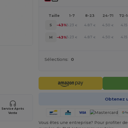
Taille
1-7
8-23
24-71
72-
5.23
4.87
4.50
4.15
S
-43%
€
€
€
5.23
4.87
4.50
4.15
M
-43%
€
€
€
Sélections:
0
 vos produits
Obtenez u
Service Après
Vente
Vous êtes une entreprise? Pour profiter des 