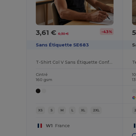
3,61 €
5
-43%
6,30 €
Sans Étiquette SE683
S
T-Shirt Col V Sans Étiquette Confort
T
Cintré
1
160 gsm
1
XS
S
M
L
XL
2XL
W1
France