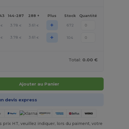
143
144-287
288 +
Plus
Stock
Quantité
+
3.78
3.61
672
€
€
€
+
3.78
3.61
104
€
€
€
Total:
0.00 €
Ajouter au Panier
n devis express
prix HT, veuillez indiquer, lors du paiment, votre