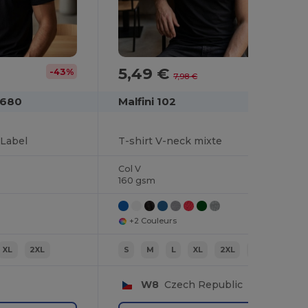
5,49 €
-43%
-31%
7,98 €
E680
Malfini 102
Label
T-shirt V-neck mixte
Col V
160 gsm
+2 Couleurs
XL
2XL
S
M
L
XL
2XL
3XL
W8
Czech Republic