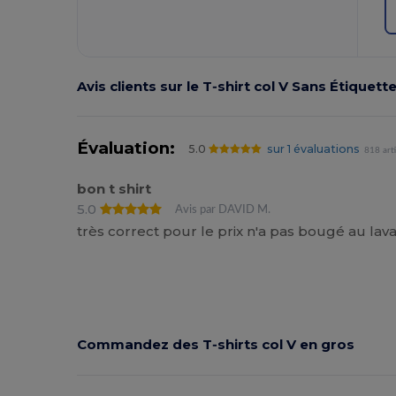
Avis clients sur le T‑shirt col V Sans Étiquett
Évaluation:
5.0
sur 1 évaluations
818 art
bon t shirt
5.0
Avis par DAVID M.
très correct pour le prix n'a pas bougé au lav
Commandez des T‑shirts col V en gros