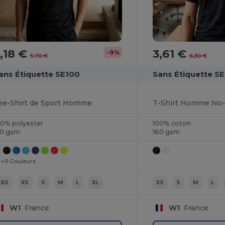
,18 €
3,61 €
-9%
5,70 €
6,30 €
ans Étiquette SE100
Sans Étiquette S
ee-Shirt de Sport Homme
T-Shirt Homme No-
00% polyester
100% coton
30 gsm
160 gsm
+9 Couleurs
2XS
XS
S
M
L
XL
XS
S
M
L
W1
France
W1
France