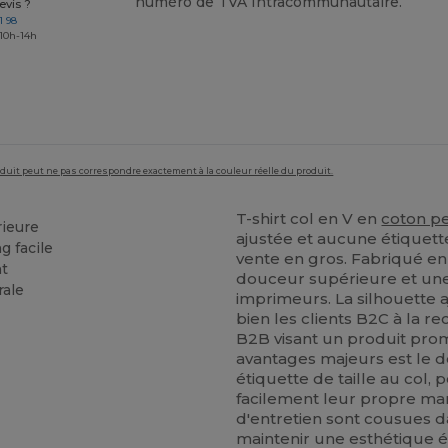
numéro de TVA Intracommunautaire.
vis ?
1 98
 10h-14h
roduit peut ne pas correspondre exactement à la couleur réelle du produit.
T-shirt col en V en
coton p
ieure
ajustée et aucune étiquett
g facile
vente en gros. Fabriqué e
nt
douceur supérieure et une 
rale
imprimeurs. La silhouette 
bien les clients B2C à la r
B2B visant un produit pro
avantages majeurs est le d
étiquette de taille au col,
facilement leur propre mar
d'entretien sont cousues d
maintenir une esthétique