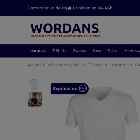
Demander un devis
|
Livraison en 24-48h
Marques
T-Shirts
Sweats
Sacs
Polos
Mantea
Accueil
Vêtements | Unis
T-Shirts
Hommes
Sa
Expédié en