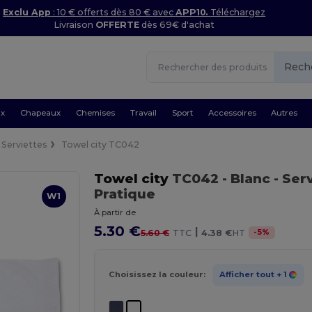
Exclu App
: 10 € offerts dès 80 € avec
APP10.
Téléchargez
Livraison
OFFERTE
dès 69€ d'achat
Rech
ux
Chapeaux
Chemises
Travail
Sport
Accessoires
Autres
Serviettes
Towel city TC042
Towel city
TC042
- Blanc
- Ser
Pratique
W1
À partir de
5.30 €
|
-
5
%
5.60 €
TTC
4.38 €
HT
Choisissez la couleur:
Afficher tout
+ 1