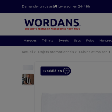
Demander un devis
|
Livraison en 24-48h
Marques
T-Shirts
Sweats
Sacs
Polos
Mantea
Accueil
Objets promotionnels
Cuisine et maison
Expédié en