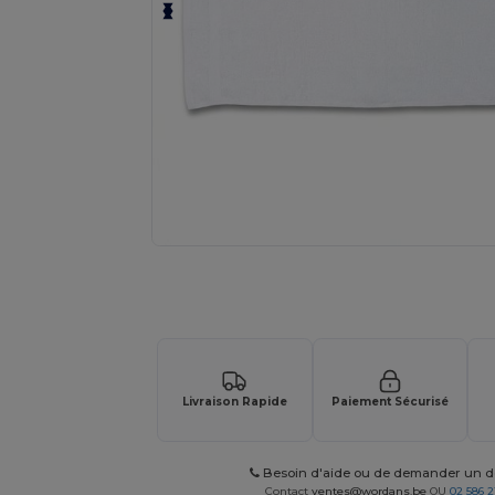
Demandez un devis personnalisé pour
Livraison Rapide
Paiement Sécurisé
Besoin d'aide ou de demander un de
Contact
ventes@wordans.be
OU
02 586 2