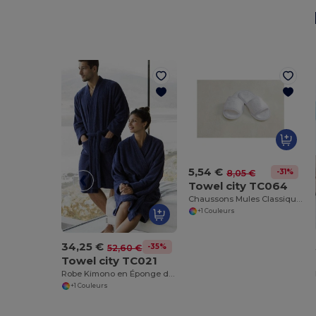
5,54 €
-31%
8,05 €
Towel city TC064
Chaussons Mules Classiques en Éponge Ouverte
+1 Couleurs
34,25 €
-35%
52,60 €
Towel city TC021
Robe Kimono en Éponge de Luxe avec Ceinture
+1 Couleurs