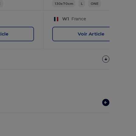
E
130x70cm
L
ONE
W1
France
icle
Voir Article