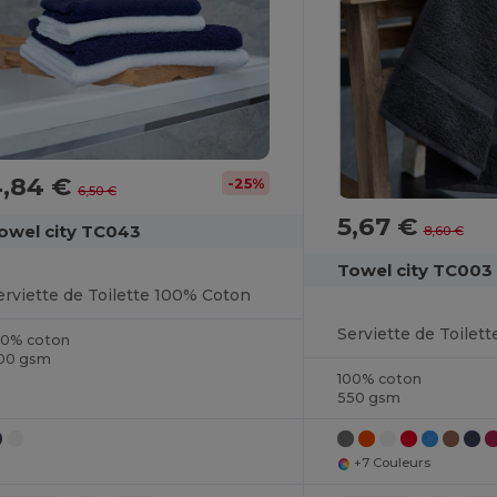
4,84 €
-25%
6,50 €
5,67 €
owel city TC043
8,60 €
Towel city TC003
erviette de Toilette 100% Coton
Serviette de Toilett
00% coton
00 gsm
100% coton
550 gsm
+7 Couleurs