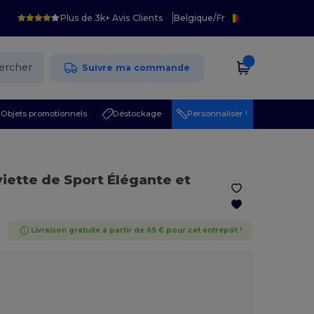
Plus de 3k+ Avis Clients
Belgique
/
Fr
ercher
Suivre ma commande
Objets promotionnels
Déstockage
Personnaliser !
viette de Sport Élégante et
Livraison gratuite à partir de 69 € pour cet entrepôt !