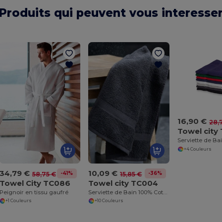
Produits qui peuvent vous interesse
16,90 €
28,
Towel city
+4 Couleurs
34,79 €
10,09 €
-41%
-36%
58,75 €
15,85 €
Towel City TC086
Towel city TC004
Peignoir en tissu gaufré
Serviette de Bain 100% Coton
+1 Couleurs
+10 Couleurs