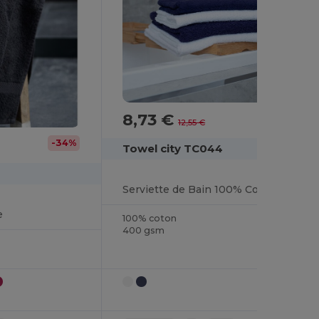
8,73 €
-30%
12,55 €
-34%
Towel city TC044
Serviette de Bain 100% Coton
e
100% coton
400 gsm