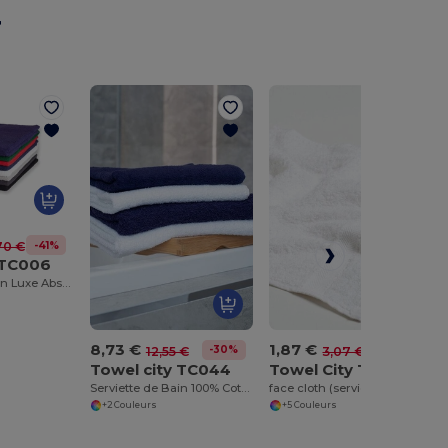
r
-41%
70 €
 TC006
Serviette de Bain Luxe Absorbante en Coton
8,73 €
1,87 €
-30%
-39%
12,55 €
3,07 €
Towel city TC044
Towel City TC001
Serviette de Bain 100% Coton
face cloth (serviette pour le visage)
+2 Couleurs
+5 Couleurs