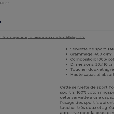
 10h-14h
m
roduit peut ne pas correspondre exactement à la couleur réelle du produit.
Serviette de sport
TM
Grammage: 400 g/m².
Composition: 100%
co
Dimensions: 30x110 cm
Toucher doux et agré
Haute capacité absor
Cette serviette de sport
To
sportifs. 100%
coton
ringsp
cette serviette à une capa
l'usage des sportifs qui on
toucher très doux et agréab
agressive pour la peau et 