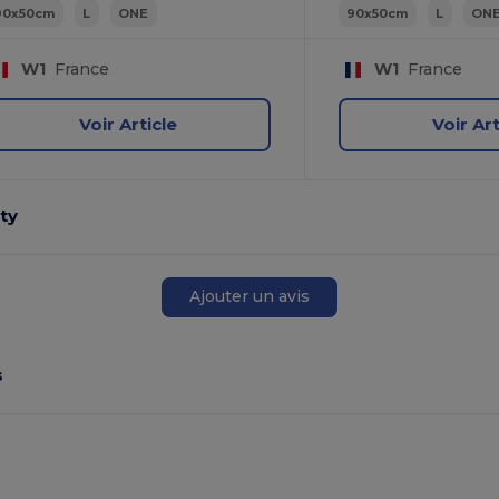
90x50cm
L
ONE
90x50cm
L
ON
W1
France
W1
France
Voir Article
Voir Art
ity
Ajouter un avis
s