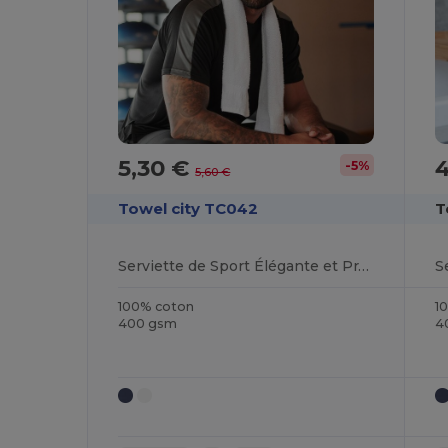
5,30 €
-5%
5,60 €
Towel city TC042
T
Serviette de Sport Élégante et Pratique
S
100% coton
1
400 gsm
4