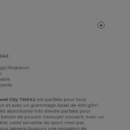
042
:
ton
Ringspun.
.
able.
bante.
wel City TM042
est parfaite pour tous
un et avec un grammage épais de 400 g/m²,
cité absorbante très élevée parfaite pour
t besoin de pouvoir s'essuyer souvent. Avec un
le, cette serviette de sport n'est pas
vous laissera toujours une sensation de