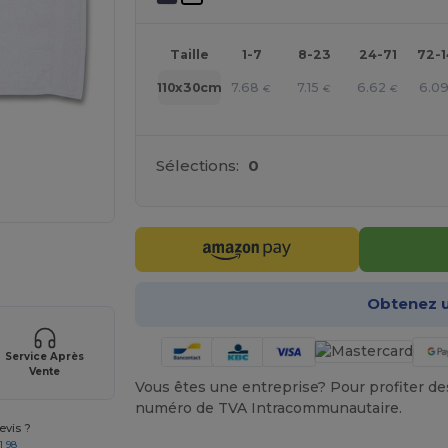
Taille
1-7
8-23
24-71
72-
7.68
7.15
6.62
6.0
110x30cm
€
€
€
Sélections:
0
 vos produits
Obtenez u
Service Après
Vente
Vous êtes une entreprise? Pour profiter des 
numéro de TVA Intracommunautaire.
vis ?
1 98