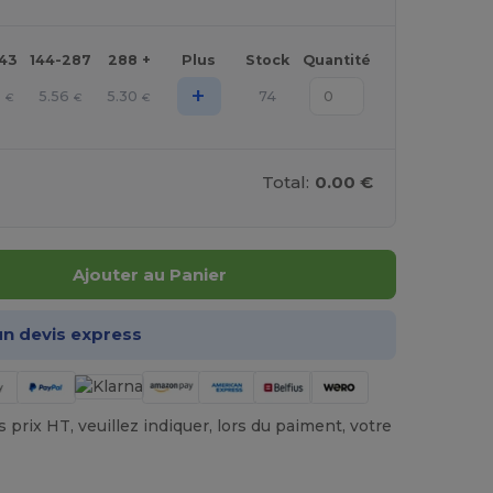
143
144-287
288 +
Plus
Stock
Quantité
+
9
5.56
5.30
74
€
€
€
Total:
0.00 €
Ajouter au Panier
n devis express
prix HT, veuillez indiquer, lors du paiment, votre