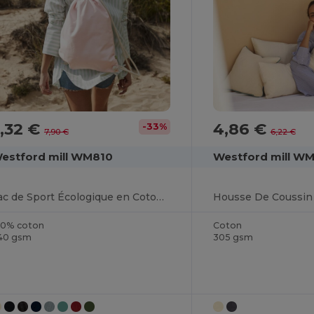
,32 €
4,86 €
-33%
7,90 €
6,22 €
estford mill WM810
Westford mill W
Sac de Sport Écologique en Coton Bio
00% coton
Coton
40 gsm
305 gsm