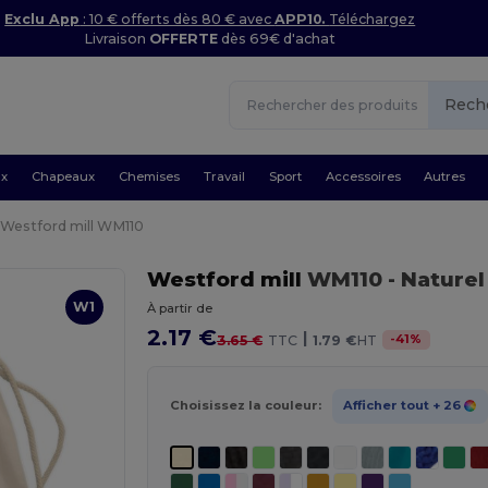
Exclu App
: 10 € offerts dès 80 € avec
APP10.
Téléchargez
Livraison
OFFERTE
dès 69€ d'achat
Rech
ux
Chapeaux
Chemises
Travail
Sport
Accessoires
Autres
Westford mill WM110
Westford mill
WM110
- Naturel
W1
À partir de
2.17 €
|
-
41
%
3.65 €
TTC
1.79 €
HT
Choisissez la couleur:
Afficher tout
+ 26