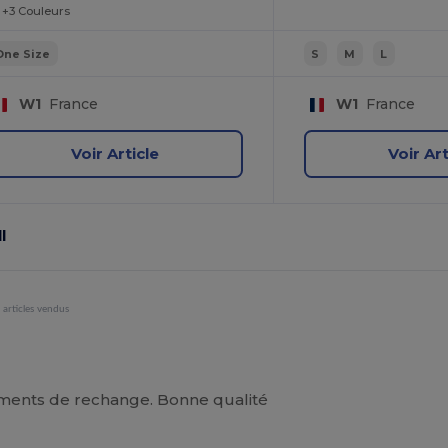
+3 Couleurs
One Size
S
M
L
W1
France
W1
France
Voir Article
Voir Art
l
articles vendus
tements de rechange. Bonne qualité