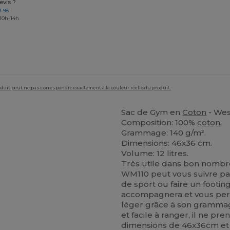
vis ?
1 98
 10h-14h
roduit peut ne pas correspondre exactement à la couleur réelle du produit.
Sac de Gym en
Coton
- Wes
Composition: 100%
coton
.
Grammage: 140 g/m².
Dimensions: 46x36 cm.
Volume: 12 litres.
Très utile dans bon nombre
WM110 peut vous suivre parto
de sport ou faire un footi
accompagnera et vous perme
léger grâce à son grammag
et facile à ranger, il ne p
dimensions de 46x36cm et 