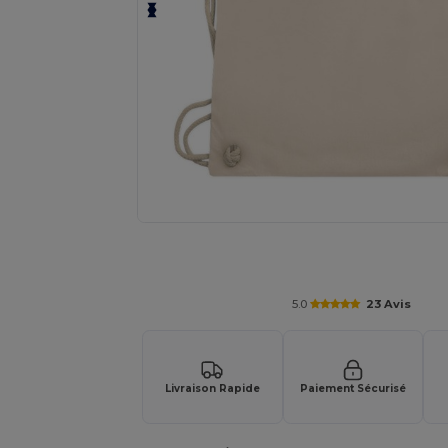
Personnalisez votre produit en li
5.0
23 Avis
Livraison Rapide
Paiement Sécurisé