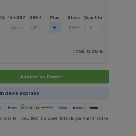
143
144-287
288 +
Plus
Stock
Quantité
+
6
2.54
2.17
999+
€
€
€
Total:
0.00 €
Ajouter au Panier
n devis express
prix HT, veuillez indiquer, lors du paiment, votre