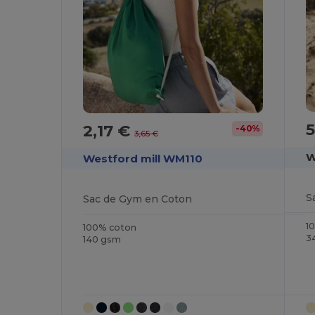
5
2,17 €
-40%
3,65 €
W
Westford mill WM110
Sac de Gym en Coton
1
100% coton
3
140 gsm