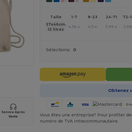
Taille
1-7
8-23
24-71
72-
37x46cm.
4.36
4.11
3.99
2.6
€
€
€
12 litres
Sélections:
0
gne ICI !
Obtenez u
Service Après
Vous êtes une entreprise? Pour profiter des 
Vente
numéro de TVA Intracommunautaire.