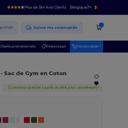
Plus de 3k+ Avis Clients
Belgique
/
Fr
ercher
Suivre ma commande
Objets promotionnels
Déstockage
Personnaliser !
- Sac de Gym en Coton
Livraison gratuite à partir de 69 € pour cet entrepôt !