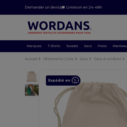
Demander un devis
|
Livraison en 24-48h
Marques
T-Shirts
Sweats
Sacs
Polos
Mantea
Accueil
Vêtements | Unis
Sacs
Sacs à cordons
Expédié en