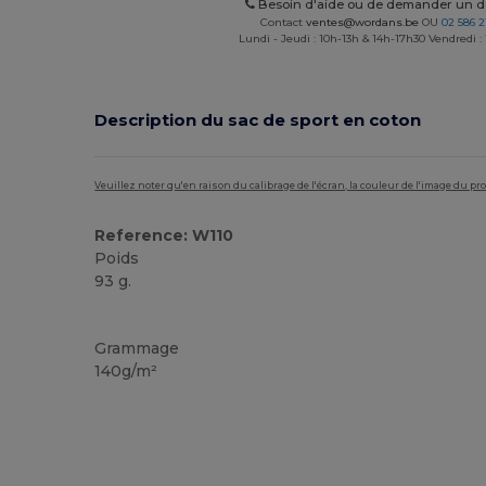
Besoin d'aide ou de demander un de
Contact
ventes@wordans.be
OU
02 586 2
Lundi - Jeudi : 10h-13h & 14h-17h30 Vendredi :
Description du sac de sport en coton
Veuillez noter qu'en raison du calibrage de l'écran, la couleur de l'image du p
Reference: W110
Poids
93 g.
Personnalisé
Stock élévé
Grammage
140g/m²