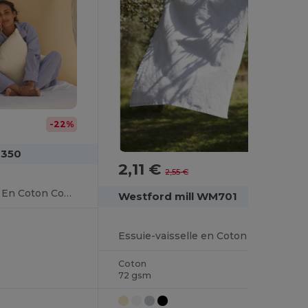
-22%
M350
2,11 €
-17%
2,55 €
Housse De Coussin En Coton Commerce Équitable
Westford mill WM701
Essuie-vaisselle en Coton Écologique Westford
Coton
72 gsm