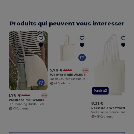
Produits qui peuvent vous interesser
5,78 €
6,95 €
-17%
Westford mill WM108
Sac de Courses Classique en Toile
+4 Couleurs
Pack x3
1,76 €
2,55 €
-31%
Westford mill WM107
8,31 €
Sac Shopping Bandoulière
Pack de 3 Westford mill WM101
+3 Couleurs
Sac Cabas Personnalisable en Coton Westford Mill
+45 Couleurs