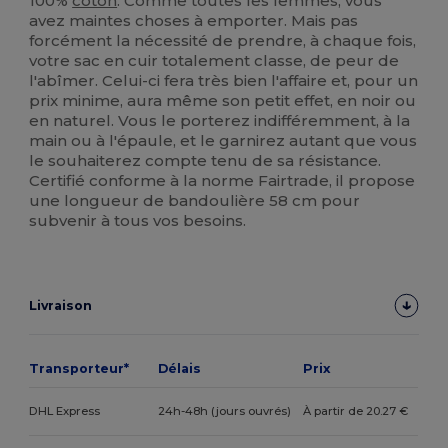
100%
coton
. Comme toutes les femmes, vous
avez maintes choses à emporter. Mais pas
forcément la nécessité de prendre, à chaque fois,
votre sac en cuir totalement classe, de peur de
l'abîmer. Celui-ci fera très bien l'affaire et, pour un
prix minime, aura même son petit effet, en noir ou
en naturel. Vous le porterez indifféremment, à la
main ou à l'épaule, et le garnirez autant que vous
le souhaiterez compte tenu de sa résistance.
Certifié conforme à la norme Fairtrade, il propose
une longueur de bandoulière 58 cm pour
subvenir à tous vos besoins.
Livraison
Transporteur*
Délais
Prix
DHL Express
24h-48h (jours ouvrés)
À partir de 20.27 €