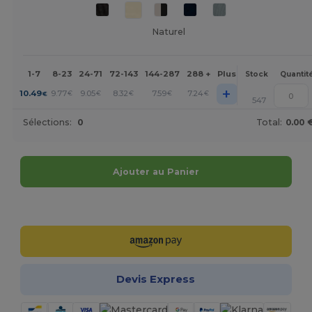
Naturel
1-7
8-23
24-71
72-143
144-287
288 +
Plus
Stock
Quantit
+
10.49
9.77
9.05
8.32
7.59
7.24
€
€
€
€
€
€
547
Sélections:
0
Total:
0.00 
Ajouter au Panier
Personnalisez-le !
Devis Express