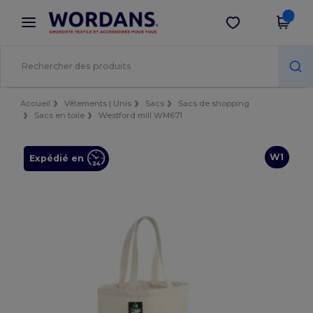
×
Appli Wordans
Obtenir l'appli
Meilleurs prix sur l’app !
Accueil
Vêtements | Unis
Sacs
Sacs de shopping
Sacs en toile
Westford mill WM671
W1
Expédié en