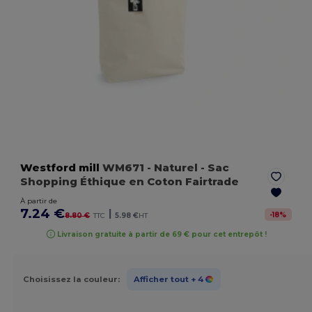
Westford mill
WM671
- Naturel
- Sac
Shopping Éthique en Coton Fairtrade
À partir de
7.24 €
|
-
18
%
8.80 €
TTC
5.98 €
HT
Livraison gratuite à partir de 69 € pour cet entrepôt !
Choisissez la couleur:
Afficher tout
+ 4