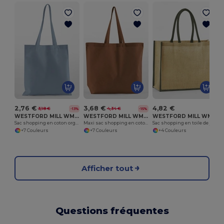
2,76 €
3,68 €
4,82 €
3,18 €
4,34 €
-13%
-15%
WESTFORD MILL WM161
WESTFORD MILL WM165
WESTFORD MILL WM470
Sac shopping en coton organique
Maxi sac shopping en coton organique
Sac shopping en toile de jute
+7 Couleurs
+7 Couleurs
+4 Couleurs
Afficher tout
Questions fréquentes