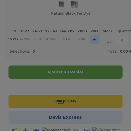
Natural Black Tie Dye
1-7
8-23
24-71
72-143
144-287
288 +
Plus
Stock
Quantit
+
15.21
14.00
12.17
10.96
9.13
7.91
€
€
€
€
€
€
43
Sélections:
0
Total:
0.00 
Ajouter au Panier
Personnalisez-le !
Devis Express