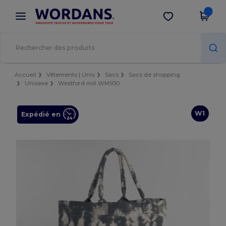
×
Appli Wordans
Obtenir l'appli
Meilleurs prix sur l’app !
Accueil
Vêtements | Unis
Sacs
Sacs de shopping
Unisexe
Westford mill WM930
W1
Expédié en