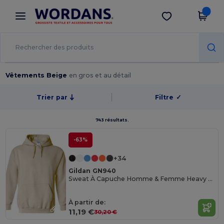
×
Appli Wordans
Obtenir l'appli
Meilleurs prix sur l’app !
Vêtements Beige
en gros et au détail
Trier par
Filtre
✓
743 résultats.
-63%
+34
Gildan GN940
Sweat À Capuche Homme & Femme Heavy Blend
À partir de:
11,19 €
30,20 €