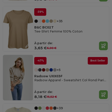
-39%
+35
B&C BC02T
Tee-Shirt Femme 100% Coton
À partir de:
3,65 €
6,00 €
-47%
Best Seller
+5
Radsow UXX03F
Radsow Apparel - Sweatshirt Col Rond Paris pour femmes
À partir de:
8,18 €
15,52 €
+39