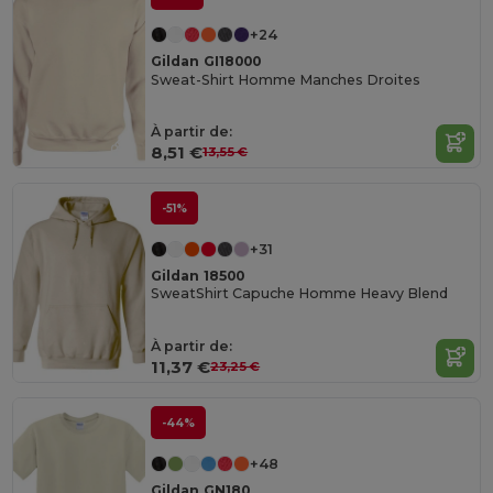
+24
Gildan GI18000
Sweat-Shirt Homme Manches Droites
À partir de:
8,51 €
13,55 €
-51%
+31
Gildan 18500
SweatShirt Capuche Homme Heavy Blend
À partir de:
11,37 €
23,25 €
-44%
+48
Gildan GN180