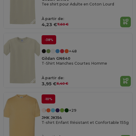
Tee shirt pour Adulte en Coton Lourd
À partir de:
4,23 €
7,60 €
-38%
+48
Gildan GN640
T-Shirt Manches Courtes Homme
À partir de:
3,95 €
6,40 €
-10%
+29
JHK JK154
T-shirt Enfant Résistant et Confortable 155g