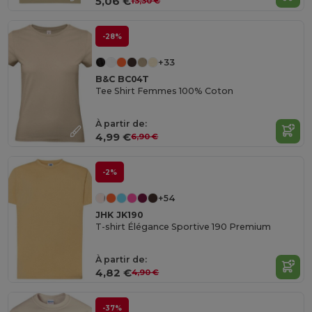
5,06 €
13,30 €
-28%
+33
B&C BC04T
Tee Shirt Femmes 100% Coton
À partir de:
4,99 €
6,90 €
-2%
+54
JHK JK190
T-shirt Élégance Sportive 190 Premium
À partir de:
4,82 €
4,90 €
-37%