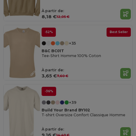
À partir de:
8,18 €
12,05 €
-52%
Best Seller
+35
B&C BC01T
Tee-Shirt Homme 100% Coton
À partir de:
3,65 €
7,60 €
-36%
+39
Build Your Brand BY102
T-shirt Oversize Confort Classique Homme
À partir de:
9,16 €
14,40 €