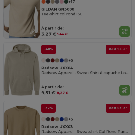
+17
GILDAN GN3000
Tee-shirt col rond 150
À partir de:
3,27 €
3,44 €
-48%
Best Seller
+5
Radsow UXX04
Radsow Apparel - Sweat Shirt à capuche London pour hommes
À partir de:
9,51 €
18,27 €
-32%
Best Seller
+5
Radsow UXX03
Radsow Apparel - Sweatshirt Col Rond Paris pour hommes