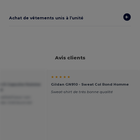
Achat de vêtements unis à l’unité
Avis clients
★ ★ ★ ★ ★
at À Capuche Homme
Gildan GN910 - Sweat Col Rond Homme
nd
Sweat-shirt de très bonne qualité
ualitatif pour son
olar intérieure est