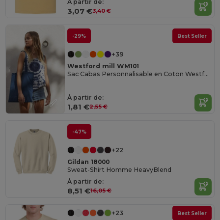
À partir de:
3,07 €
3,40 €
-29%
Best Seller
+39
Westford mill WM101
Sac Cabas Personnalisable en Coton Westford Mill
À partir de:
1,81 €
2,55 €
-47%
+22
Gildan 18000
Sweat-Shirt Homme HeavyBlend
À partir de:
8,51 €
16,05 €
+23
Best Seller