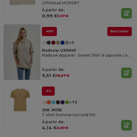
GiftRetail MO9267
À partir de:
0,99 €
1,07 €
-48%
Best Seller
+5
Radsow UXX04F
Radsow Apparel - Sweat Shirt à capuche London pour femmes
À partir de:
9,51 €
18,27 €
-4%
+79
JHK JK155
T-shirt homme col rond 155
À partir de:
4,14 €
4,30 €