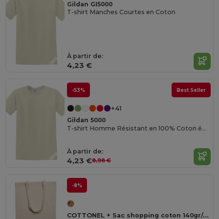
Gildan GI5000
T-shirt Manches Courtes en Coton
À partir de:
4,23 €
-53%
Best Seller
+41
Gildan 5000
T-shirt Homme Résistant en 100% Coton épais de Haute Qualité
À partir de:
4,23 €
8,98 €
-8%
COTTONEL + Sac shopping coton 140gr/m²