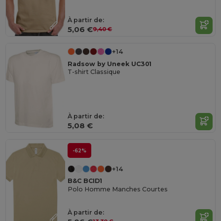
À partir de:
5,06 €
9,40 €
+14
Radsow by Uneek UC301
T-shirt Classique
À partir de:
5,08 €
-62%
+14
B&C BCID1
Polo Homme Manches Courtes
À partir de: