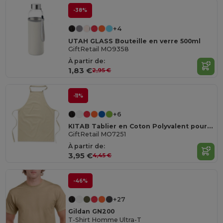
-38%
+4
UTAH GLASS Bouteille en verre 500ml
GiftRetail MO9358
À partir de:
1,83 €
2,95 €
-11%
+6
KITAB Tablier en Coton Polyvalent pour Cuisine et Jardinage
GiftRetail MO7251
À partir de:
3,95 €
4,45 €
-46%
+27
Gildan GN200
T-Shirt Homme Ultra-T