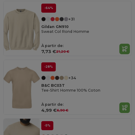
-64%
+31
Gildan GN910
Sweat Col Rond Homme
À partir de:
7,73 €
21,20 €
-28%
+34
B&C BC03T
Tee-Shirt Homme 100% Coton
À partir de:
4,99 €
6,90 €
-5%