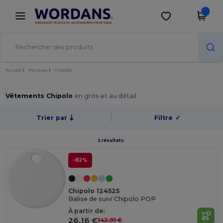
×
Appli Wordans
Obtenir l'appli
Meilleurs prix sur l’app !
Accueil
Marques
Chipolo
Vêtements Chipolo
en gros et au détail
Trier par
Filtre
✓
2 résultats.
-82%
Chipolo 124525
Balise de suivi Chipolo POP
À partir de:
26,16 €
142,91 €