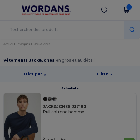
×
Appli Wordans
Obtenir l'appli
Meilleurs prix sur l’app !
Accueil
Marques
Jack&Jones
Vêtements Jack&Jones
en gros et au détail
Trier par
Filtre
✓
6 résultats.
JACK&JONES JJ7190
Pull col rond homme
À partir de: