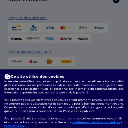
Moyens de paiement
Méthodes d'expédition
Ce site utilise des cookies
Notre site web utilise des cookies propriétaires et tiers pour améliorer la fonctionnalité
globale, mémoriser vos préférences, analyser les performances du site et garantir une
expérience de navigation fluide et personnalisée, y compris du contenu adapté, des
interactions optimisées avec notre site web, et de la publicité.
Suivez-nous
Vous pouvez gérer vos préférences de cookies à tout moment. Les cookies essentiels
ne peuvent pas être désactivés car ils sont requis pour le bon fonctionnement du site.
Cependant, vous pouvez choisir d’accepter ou de bloquer d'autres types de cookies, tels
que ceux utilisés pour la personnalisation, l'analyse et la publicité.
2026. Tous droits réservés
Pour plus de détails sur la façon dont nous utilisons les cookies, comment les contrôler
Conditions Générales
|
Politique de personnalisation
|
Politique de
et sur les cookies tiers, veuillez consulter notre
politique en matière de cookies
et
Confidentialité
|
Politique de Cookies
|
Plan du Site
Privacy Policy
.