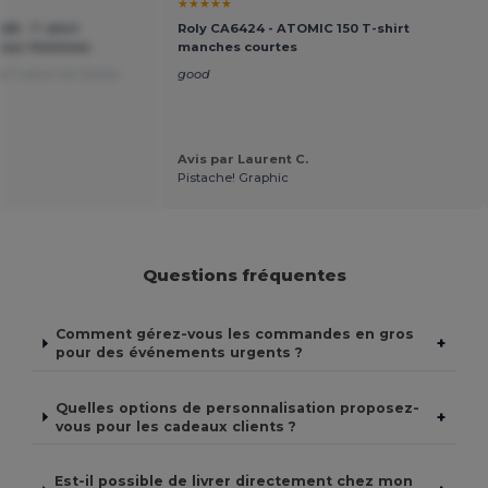
★★★★★
48 - T-shirt
Roly CA6424 - ATOMIC 150 T-shirt
 pour Hommes
manches courtes
le
Traduit de Italian
good
Avis par Laurent C.
.
Pistache! Graphic
Questions fréquentes
Comment gérez-vous les commandes en gros
+
pour des événements urgents ?
Quelles options de personnalisation proposez-
+
vous pour les cadeaux clients ?
Est-il possible de livrer directement chez mon