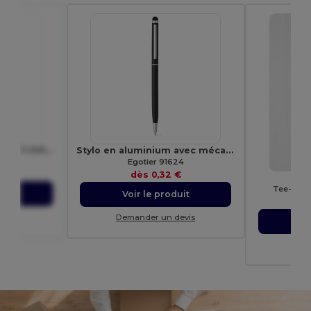
PANY Tour de cou crochet métal 20mm
Stylo en aluminium avec mécanisme twist et embout tactile
9354
Egotier 91624
€
dès
0,32 €
Tee-Shir
uit
Voir le produit
evis
Demander un devis
Vo
Dem