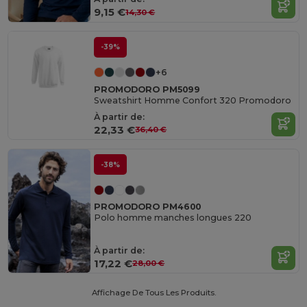
9,15 €
14,30 €
-39%
+6
PROMODORO PM5099
Sweatshirt Homme Confort 320 Promodoro
À partir de:
22,33 €
36,40 €
-38%
PROMODORO PM4600
Polo homme manches longues 220
À partir de:
17,22 €
28,00 €
Affichage De Tous Les Produits.