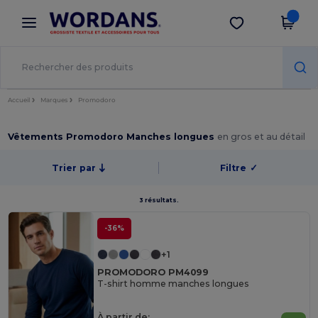
×
Appli Wordans
Obtenir l'appli
Meilleurs prix sur l’app !
Accueil
Marques
Promodoro
Vêtements Promodoro Manches longues
en gros et au détail
Trier par
Filtre
✓
3 résultats.
-36%
+1
PROMODORO PM4099
T-shirt homme manches longues
À partir de: