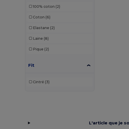
100% coton
(2)
Kariban
(36)
Coton
(6)
Kariban Premium
(2)
Elastane
(2)
Malfini
(26)
Laine
(8)
Malfini Premium
(5)
Pique
(2)
Mustaghata
(1)
Napapijri
(1)
Fit
Neoblu
(5)
Cintré
(3)
Neutral
(2)
Pen Duick
(4)
Piccolio
(4)
Proact
(9)
L'article que je 
Produkt JACK & JONES
(1)