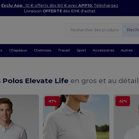
Exclu App
: 10 € offerts dès 80 € avec
APP10.
Téléchargez
Livraison
OFFERTE
dès 69€ d'achat
Rech
ux
Chapeaux
Chemises
Travail
Sport
Accessoires
Autres
s Polos Elevate Life
en gros et au détail
-67%
-52%