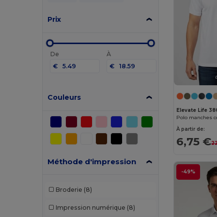
Prix
De
À
€
€
Couleurs
Elevate Life 3
Polo manches c
À partir de:
6,75 €
2
Méthode d'impression
-49%
Broderie
(8)
Impression numérique
(8)