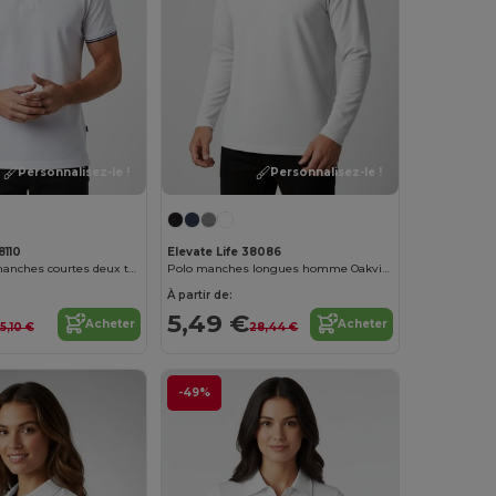
Personnalisez-le !
Personnalisez-le !
8110
Elevate Life 38086
Polo Morgan manches courtes deux tons homme
Polo manches longues homme Oakville
À partir de:
5,49 €
Acheter
Acheter
15,10 €
28,44 €
-49%