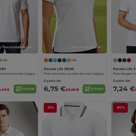
Personnalisez-le !
Personnalisez-le !
+14
+14
8080
Elevate Life 38081
Elevate Life 3
ourtes homme Calgary
Polo manches courtes femme Calgary
À partir de:
À partir de:
6,75 €
7,24 €
Acheter
Acheter
2,47 €
20,60 €
-51%
-80%