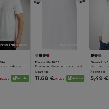
Personnalisez-le !
Personnalisez-le !
8084
Elevate Life 38108
Elevate Life 
Polo stretch manches courtes homme Markham
Polo tipping Amarago manches courtes homme
Polo manches 
À partir de:
À partir de:
11,68 €
5,49 €
Acheter
Acheter
36,65 €
24,05 €