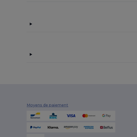
Promodoro
(3)
Radsow by Uneek
(16)
Regatta
(2)
Rimeck
(4)
Roly
(24)
Roly Sport
(1)
Russell
(16)
Russell Collection
(1)
Skinnifit
(5)
Moyens de paiement
SOL'S
(38)
Spiro
(1)
Stamina
(1)