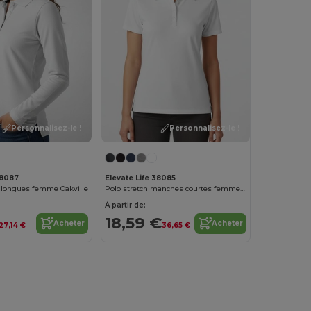
Personnalisez-le !
Personnalisez-le !
38087
Elevate Life 38085
longues femme Oakville
Polo stretch manches courtes femme Makham
À partir de:
18,59 €
Acheter
Acheter
27,14 €
36,65 €