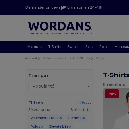
Demander un devis
|
Livraison en 24-48h
Marques
T-Shirts
Sweats
Sacs
Polos
Mantea
Accueil
Vêtements | Unis
T-Shirts
Polos
T-Shirt
Trier par
8 résultats.
-70%
Filtres
« Reset
Sélectionné
8 résultats.
Vêtements | Unis
T-Shirts
Polos
Elevate Life