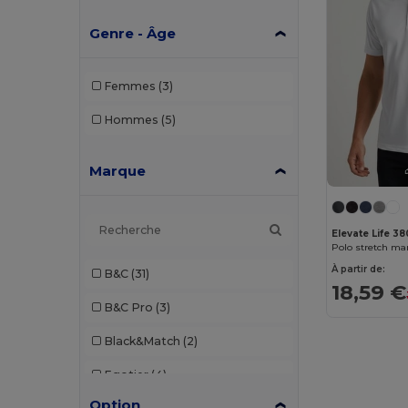
Genre - Âge
Femmes
(3)
Hommes
(5)
Marque
Elevate Life 3
À partir de:
B&C
(31)
18,59 €
B&C Pro
(3)
Black&Match
(2)
Egotier
(4)
Option