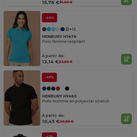
15,76 €
31,00 €
-44%
+12
HENBURY HY476
Polo femme respirant
À partir de:
13,14 €
23,50 €
-49%
HENBURY HY460
Polo Homme en polyester stretch
À partir de:
10,45 €
20,50 €
-47%