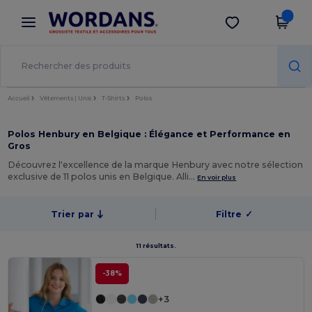
×
Appli Wordans
Obtenir l'appli
Meilleurs prix sur l’app !
Accueil
Vêtements | Unis
T-Shirts
Polos
Polos Henbury en Belgique : Élégance et Performance en
Gros
Découvrez l'excellence de la marque Henbury avec notre sélection
exclusive de 11 polos unis en Belgique. Alli…
En voir plus
Trier par
Filtre
✓
11 résultats.
-38%
+3