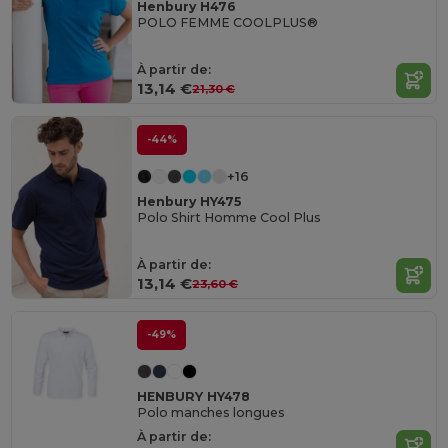
Henbury H476
POLO FEMME COOLPLUS®
À partir de:
13,14 €
21,30 €
-44%
+16
Henbury HY475
Polo Shirt Homme Cool Plus
À partir de:
13,14 €
23,60 €
-49%
HENBURY HY478
Polo manches longues
À partir de: