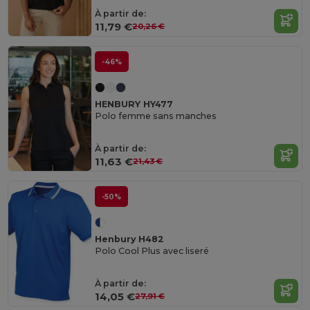
À partir de:
11,79 €
20,26 €
-46%
HENBURY HY477
Polo femme sans manches
À partir de:
11,63 €
21,43 €
-50%
Henbury H482
Polo Cool Plus avec liseré
À partir de:
14,05 €
27,91 €