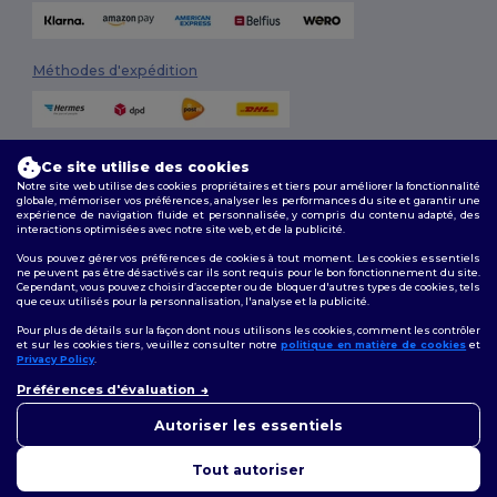
Méthodes d'expédition
Ce site utilise des cookies
Notre site web utilise des cookies propriétaires et tiers pour améliorer la fonctionnalité
globale, mémoriser vos préférences, analyser les performances du site et garantir une
expérience de navigation fluide et personnalisée, y compris du contenu adapté, des
interactions optimisées avec notre site web, et de la publicité.
Suivez-nous
Vous pouvez gérer vos préférences de cookies à tout moment. Les cookies essentiels
ne peuvent pas être désactivés car ils sont requis pour le bon fonctionnement du site.
Cependant, vous pouvez choisir d’accepter ou de bloquer d'autres types de cookies, tels
que ceux utilisés pour la personnalisation, l'analyse et la publicité.
2026. Tous droits réservés
Pour plus de détails sur la façon dont nous utilisons les cookies, comment les contrôler
Conditions Générales
|
Politique de personnalisation
|
Politique de
et sur les cookies tiers, veuillez consulter notre
politique en matière de cookies
et
Confidentialité
|
Politique de Cookies
|
Plan du Site
Privacy Policy
.
👋
Bonjour
Préférences d'évaluation
Si vous avez des questions ou
Bruxelles
|
Anvers
|
Mortsel
|
Malines
|
Lierre
|
Turnhout
|
Geel
|
des préoccupations, vous
Autoriser les essentiels
Herentals
|
Hoogstraten
|
Bruges
pouvez nous contacter à tout
moment. Notre chatbot est là
Tout autoriser
pour vous aider.