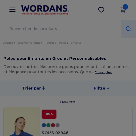
×
Appli Wordans
Obtenir l'appli
Meilleurs prix sur l’app !
Accueil
Vêtements | Unis
T-Shirts
Polos
Enfants
Polos pour Enfants en Gros et Personnalisables
Découvrez notre sélection de polos pour enfants, alliant confort
et élégance pour toutes les occasions. Que v…
En voir plus
Trier par
Filtre
✓
2 résultats.
-80%
SOL'S 02948