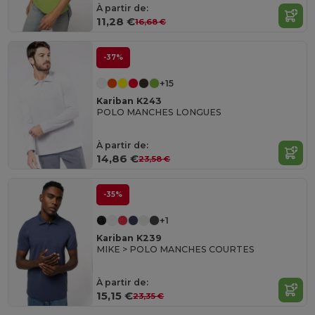
À partir de:
11,28 €
16,68 €
-37%
+15
Kariban K243
POLO MANCHES LONGUES
À partir de:
14,86 €
23,58 €
-35%
+1
Kariban K239
MIKE > POLO MANCHES COURTES
À partir de:
15,15 €
23,35 €