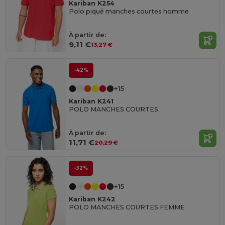
Kariban K254
Polo piqué manches courtes homme
À partir de:
9,11 €
13,27 €
-42%
+15
Kariban K241
POLO MANCHES COURTES
À partir de:
11,71 €
20,29 €
-32%
+15
Kariban K242
POLO MANCHES COURTES FEMME