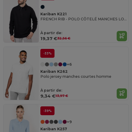
Kariban K221
FRENCH RIB - POLO CÔTELÉ MANCHES LONGUES
À partir de:
19,37 €
32,56 €
-33%
+6
Kariban K262
Polo jersey manches courtes homme
À partir de:
9,34 €
13,97 €
-39%
+9
Kariban K257