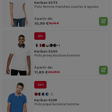
Kariban K273
Polo femme manches courtes à rayures
À partir de:
10,99 €
16,16 €
-41%
+1
Kariban K260
Polo jersey bicolore homme
À partir de:
11,89 €
20,28 €
-30%
Kariban K258
Polo piqué bicolore homme