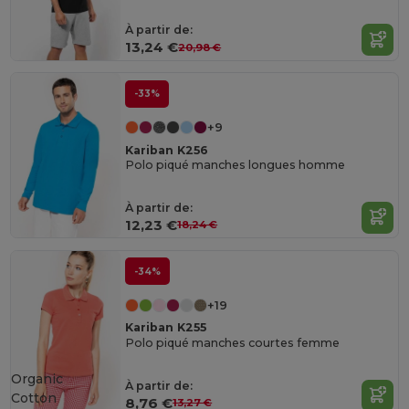
À partir de:
13,24 €
20,98 €
-33%
+9
Kariban K256
Polo piqué manches longues homme
À partir de:
12,23 €
18,24 €
-34%
+19
Kariban K255
Polo piqué manches courtes femme
Organic
À partir de:
Cotton
8,76 €
13,27 €