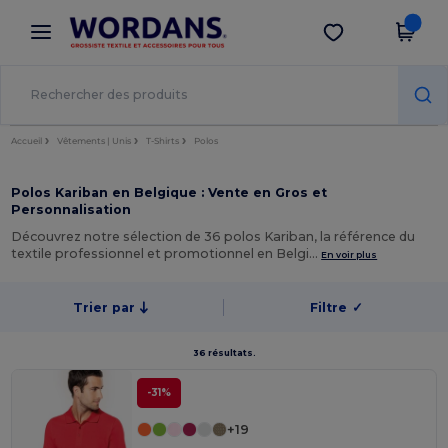
×
Appli Wordans
Obtenir l'appli
Meilleurs prix sur l’app !
Accueil
Vêtements | Unis
T-Shirts
Polos
Polos Kariban en Belgique : Vente en Gros et
Personnalisation
Découvrez notre sélection de 36 polos Kariban, la référence du
textile professionnel et promotionnel en Belgi…
En voir plus
Trier par
Filtre
✓
36 résultats.
-31%
+19