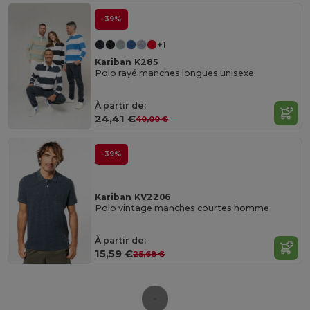
-39%
+1
Kariban K285
Polo rayé manches longues unisexe
À partir de:
24,41 €
40,00 €
-39%
Kariban KV2206
Polo vintage manches courtes homme
À partir de:
15,59 €
25,68 €