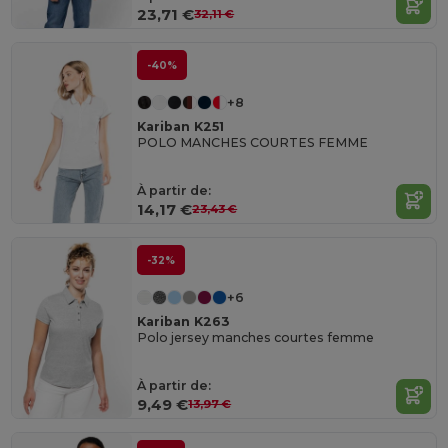
23,71 €
32,11 €
-40%
+8
Kariban K251
POLO MANCHES COURTES FEMME
À partir de:
14,17 €
23,43 €
-32%
+6
Kariban K263
Polo jersey manches courtes femme
À partir de:
9,49 €
13,97 €