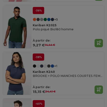
-36%
+5
Kariban K2025
Polo piqué Bio180 homme
À partir de:
9,27 €
14,44 €
-38%
+1
Kariban K240
BROOKE > POLO MANCHES COURTES FEMME
À partir de:
15,15 €
24,41 €
-40%