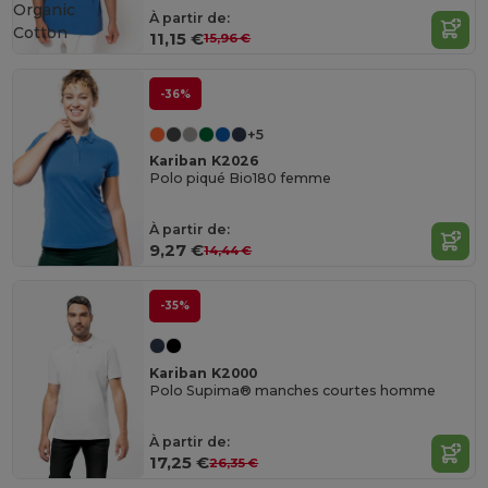
Organic
À partir de:
Cotton
11,15 €
15,96 €
-36%
+5
Kariban K2026
Polo piqué Bio180 femme
À partir de:
9,27 €
14,44 €
-35%
Kariban K2000
Polo Supima® manches courtes homme
À partir de:
17,25 €
26,35 €