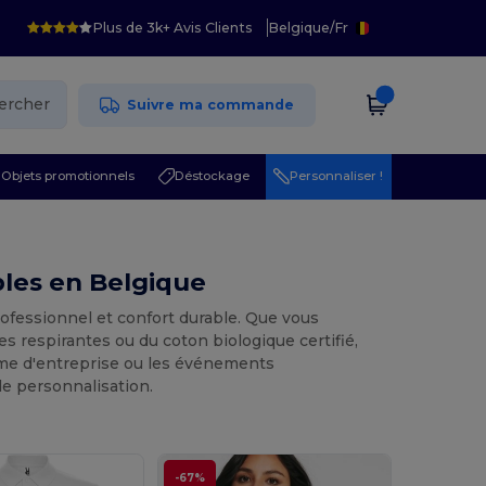
Plus de 3k+ Avis Clients
Belgique
/
Fr
ercher
Suivre ma commande
Objets promotionnels
Déstockage
Personnaliser !
bles en Belgique
 professionnel et confort durable. Que vous
 respirantes ou du coton biologique certifié,
rme d'entreprise ou les événements
de personnalisation.
-67%