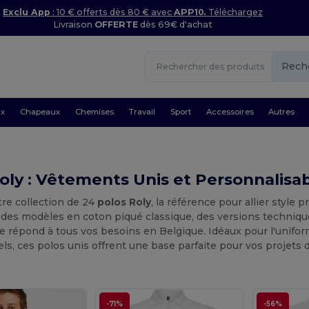
Exclu App
: 10 € offerts dès 80 € avec
APP10.
Téléchargez
Livraison
OFFERTE
dès 69€ d'achat
Rech
ux
Chapeaux
Chemises
Travail
Sport
Accessoires
Autres
oly : Vêtements Unis et Personnalisa
re collection de 24
polos Roly
, la référence pour allier style
des modèles en coton piqué classique, des versions techniques
 répond à tous vos besoins en Belgique. Idéaux pour l'unifo
s, ces polos unis offrent une base parfaite pour vos projets 
-71%
-56%