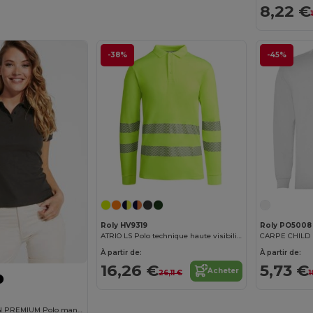
8,22 €
-38%
-45%
Roly HV9319
Roly PO5008
ATRIO LS Polo technique haute visibilité à manches longues
À partir de:
À partir de:
16,26 €
5,73 €
Acheter
26,11 €
1
PEGASO WOMAN PREMIUM Polo manches courtes ceintré