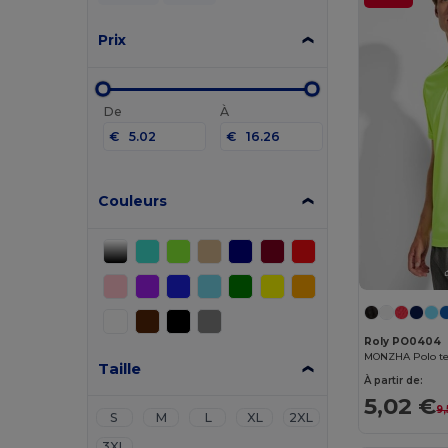
Prix
De
À
€
€
Couleurs
Roly PO0404
Taille
À partir de:
5,02 €
9,
S
M
L
XL
2XL
3XL