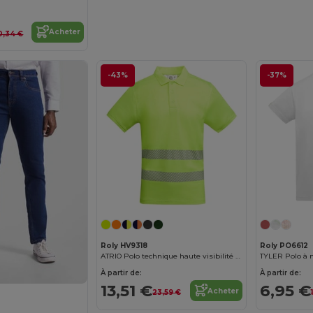
Acheter
0,34 €
-43%
-37%
Roly HV9318
Roly PO6612
ATRIO Polo technique haute visibilité à manches courtes
À partir de:
À partir de:
13,51 €
6,95 €
Acheter
23,59 €