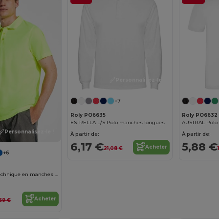
Personnalisez-le !
+7
Roly PO6635
Roly PO6632
ESTRELLA L/S Polo manches longues
AUSTRAL Polo
Personnalisez-le !
À partir de:
À partir de:
6,17 €
5,88 €
Acheter
21,08 €
+6
MONZHA Polo technique en manches courtes
Acheter
59 €