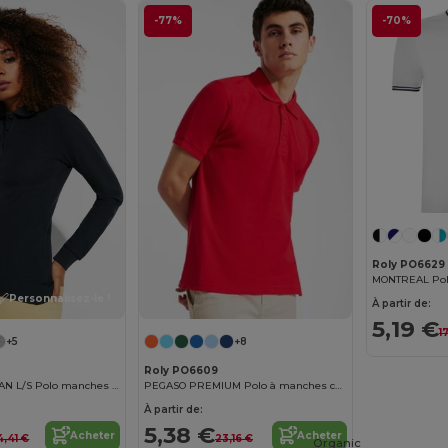
-77%
-70%
Roly PO6629
Personnalisez-le !
À partir de:
5,19 €
1
+5
+8
Roly PO6609
ESTRELLA WOMAN L/S Polo manches longues
PEGASO PREMIUM Polo à manches courtes
À partir de:
5,38 €
Acheter
Acheter
4,41 €
23,16 €
Organic