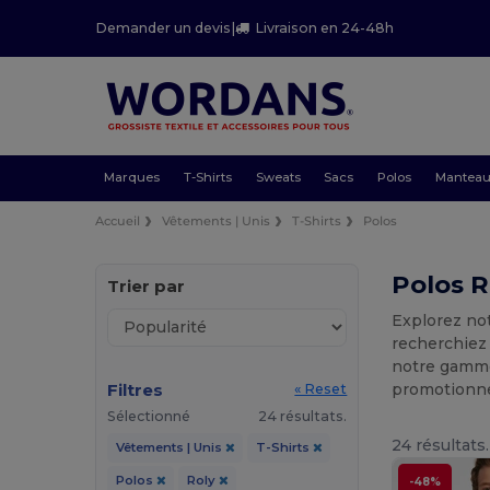
Demander un devis
|
Livraison en 24-48h
Marques
T-Shirts
Sweats
Sacs
Polos
Mantea
Accueil
Vêtements | Unis
T-Shirts
Polos
Polos R
Trier par
Explorez not
recherchiez 
notre gamme
Filtres
promotionnel
« Reset
Sélectionné
24 résultats.
24 résultats.
Vêtements | Unis
T-Shirts
Polos
Roly
-48%