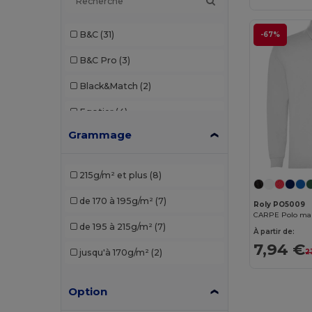
B&C
(31)
-67%
B&C Pro
(3)
Black&Match
(2)
Egotier
(4)
Grammage
Elevate
(1)
Elevate Essentials
(3)
215g/m² et plus
(8)
Elevate Life
(8)
de 170 à 195g/m²
(7)
Roly PO5009
Elevate NXT
(4)
de 195 à 215g/m²
(7)
À partir de:
EXCD by Promodoro
(1)
7,94 €
2
jusqu'à 170g/m²
(2)
Finden & Hales
(3)
Option
Front row
(1)