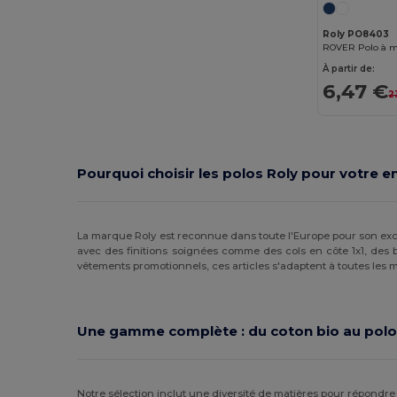
WK. Designed To Work
(8)
Roly PO8403
ROVER Polo à m
À partir de:
6,47 €
2
Pourquoi choisir les polos Roly pour votre e
La marque Roly est reconnue dans toute l'Europe pour son exce
avec des finitions soignées comme des cols en côte 1x1, des 
vêtements promotionnels, ces articles s'adaptent à toutes l
Une gamme complète : du coton bio au polo
Notre sélection inclut une diversité de matières pour répondr