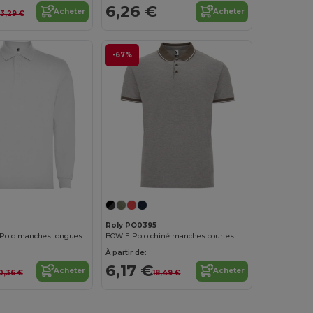
6,26 €
Acheter
Acheter
13,29 €
-67%
Roly PO0395
CARPE CHILD Polo manches longues avec col et bord de manche en côte 1x1
BOWIE Polo chiné manches courtes
À partir de:
6,17 €
Acheter
Acheter
0,36 €
18,49 €