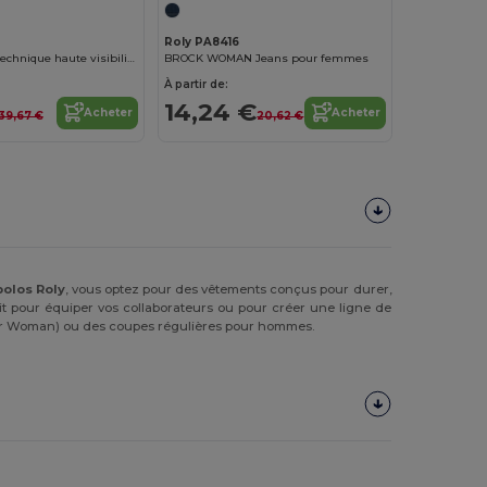
Roly PA8416
VEGA LS Polo technique haute visibilité à manches longues
BROCK WOMAN Jeans pour femmes
À partir de:
14,24 €
Acheter
Acheter
39,67 €
20,62 €
polos Roly
, vous optez pour des vêtements conçus pour durer,
it pour équiper vos collaborateurs ou pour créer une ligne de
tar Woman) ou des coupes régulières pour hommes.