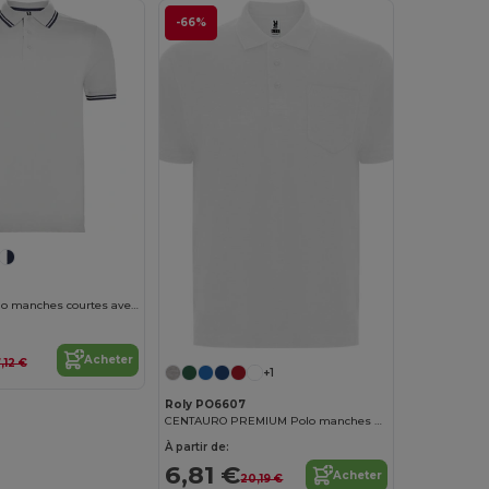
-66%
MONTREAL Polo manches courtes avec col et bord de manche en côte 1x1
Acheter
7,12 €
+1
Roly PO6607
CENTAURO PREMIUM Polo manches courtes avec poche sur la poitrine gauche
À partir de:
6,81 €
Acheter
20,19 €