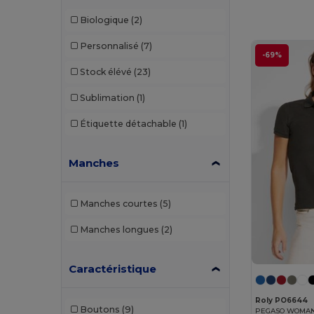
Fruit of the Loom
(17)
Biologique
(2)
Gildan
(9)
Personnalisé
(7)
-69%
Henbury
(11)
Stock élévé
(23)
Herock
(1)
Sublimation
(1)
JHK
(9)
Étiquette détachable
(1)
Just Cool
(1)
Manches
Kariban
(36)
Kariban Premium
(2)
Manches courtes
(5)
Malfini
(26)
Manches longues
(2)
Malfini Premium
(5)
Mustaghata
(1)
Caractéristique
Napapijri
(1)
Roly PO6644
Boutons
(9)