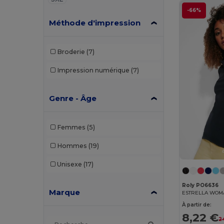
-66%
Méthode d'impression
Broderie
(7)
Impression numérique
(7)
Genre - Âge
Femmes
(5)
Hommes
(19)
Unisexe
(17)
Roly PO6636
Marque
À partir de:
8,22 €
2