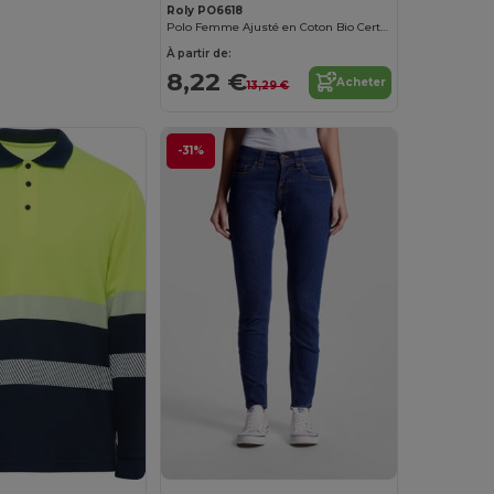
Roly PO6618
Polo Femme Ajusté en Coton Bio Certifié OCS
À partir de:
8,22 €
Acheter
13,29 €
-31%