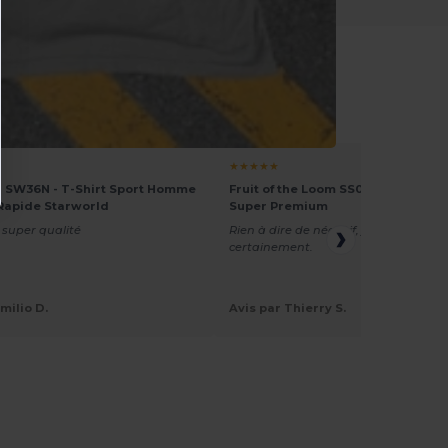
s Services
★★★★★
d SW36N - T-Shirt Sport Homme
Fruit of the Loom SS044 - T-Shirt
Rapide Starworld
Super Premium
 super qualité
Rien à dire de négatif, j’en recomma
certainement.
milio D.
Avis par Thierry S.