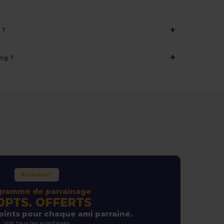
+
 ?
+
ng ?
Nouveau !
gramme de parrainage
0PTS. OFFERTS
ints pour chaque ami parrainé.
Voir tous les avantages