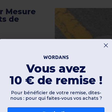
ur Mesure
ts de
citaires puissants.
lisez joggings,
pour refléter parfaitement
Vous avez
dessins complexes
ail et sécurité
10 € de remise !
fin d'année
ente en marque blanche
Pour bénéficier de votre remise, dites-
devis
nous : pour qui faites-vous vos achats ?