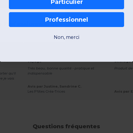
Particulier
Professionnel
s Professionnels du Marketing Disent de no
Non, merci
★★★★★
★★★★★
hes
Bag Base BG755 - Accessoires de
Starworl
voyage
Séchage 
Très beau, bonne qualité - pratique et
Produit de
ter qu'il
indispensable
ue je vais
Avis par Justine, Sandrine C.
Les P'tites Créa-Trices
Avis par E
Questions fréquentes