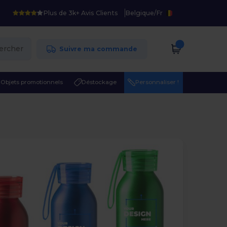
Plus de 3k+ Avis Clients
Belgique
/
Fr
ercher
Suivre ma commande
Objets promotionnels
Déstockage
Personnaliser !