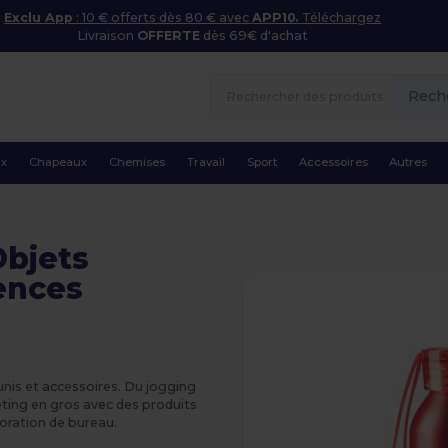
Exclu App
: 10 € offerts dès 80 € avec
APP10.
Téléchargez
Livraison
OFFERTE
dès 69€ d'achat
Rech
ux
Chapeaux
Chemises
Travail
Sport
Accessoires
Autres
Objets
ences
unis et accessoires. Du jogging
ting en gros avec des produits
coration de bureau.