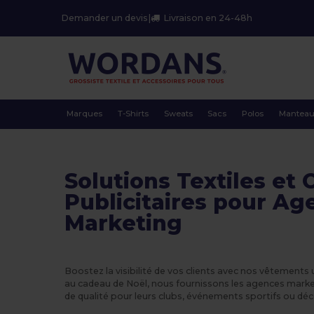
Demander un devis
|
Livraison en 24-48h
Marques
T-Shirts
Sweats
Sacs
Polos
Mantea
Solutions Textiles et 
Publicitaires pour Ag
Marketing
Boostez la visibilité de vos clients avec nos vêtements 
au cadeau de Noël, nous fournissons les agences marke
de qualité pour leurs clubs, événements sportifs ou dé