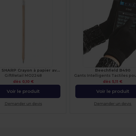
STOMP SHARP Crayon à papier avec gomme
Beechfield B490
GiftRetail MO2248
Gants Intelligents Tactiles po
dès
0,10 €
dès
5,11 €
Voir le produit
Voir le produit
Demander un devis
Demander un devis