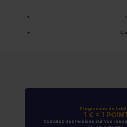
Que
Programme de fidél
1 € = 1 POIN
Cumulez des remises sur vos réap
Voir tous les avantages