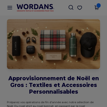
×
Appli Wordans
Obtenir l'appli
Meilleurs prix sur l’app !
Approvisionnement de Noël en
Gros : Textiles et Accessoires
Personnalisables
Préparez vos opérations de fin d'année avec notre sélection de
Noël. Du noel shirt au noel bonnet, en passant par le noel