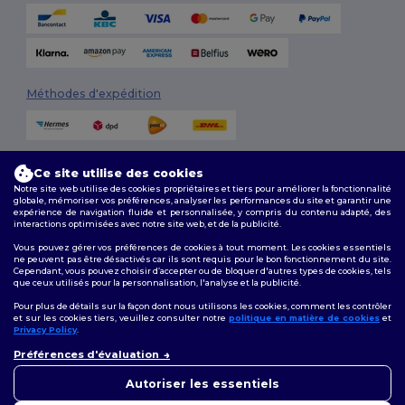
Méthodes d'expédition
Ce site utilise des cookies
Notre site web utilise des cookies propriétaires et tiers pour améliorer la fonctionnalité
globale, mémoriser vos préférences, analyser les performances du site et garantir une
expérience de navigation fluide et personnalisée, y compris du contenu adapté, des
interactions optimisées avec notre site web, et de la publicité.
Suivez-nous
Vous pouvez gérer vos préférences de cookies à tout moment. Les cookies essentiels
ne peuvent pas être désactivés car ils sont requis pour le bon fonctionnement du site.
Cependant, vous pouvez choisir d’accepter ou de bloquer d'autres types de cookies, tels
que ceux utilisés pour la personnalisation, l'analyse et la publicité.
2026. Tous droits réservés
Pour plus de détails sur la façon dont nous utilisons les cookies, comment les contrôler
Conditions Générales
|
Politique de personnalisation
|
Politique de
et sur les cookies tiers, veuillez consulter notre
politique en matière de cookies
et
Confidentialité
|
Politique de Cookies
|
Plan du Site
Privacy Policy
.
👋
Bonjour
Préférences d'évaluation
Si vous avez des questions ou
Bruxelles
|
Anvers
|
Mortsel
|
Malines
|
Lierre
|
Turnhout
|
Geel
|
des préoccupations, vous
Autoriser les essentiels
Herentals
|
Hoogstraten
|
Bruges
pouvez nous contacter à tout