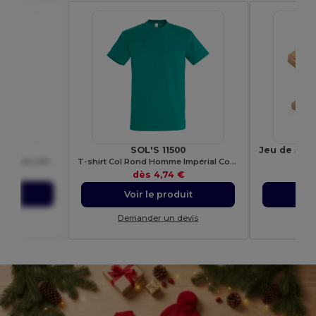
7602
SOL'S 11500
MOUNTAIN Sac fabriqué en tissu coton en couleur
T-shirt Col Rond Homme Impérial Confort - qualité supérieure - coton semi-peigné
E
€
dès
4,74 €
uit
Voir le produit
Vo
evis
Demander un devis
Dem