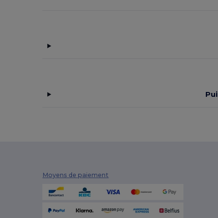
Result Core
(1)
Rimeck
(1)
Roly
(2)
Russell
(18)
SF Mini
(1)
SF Women
(1)
Pui
SOL'S
(2)
Spiro
(1)
Stedman
(2)
Stormtech
(2)
Moyens de paiement
Tee Jays
(6)
Tricorp
(3)