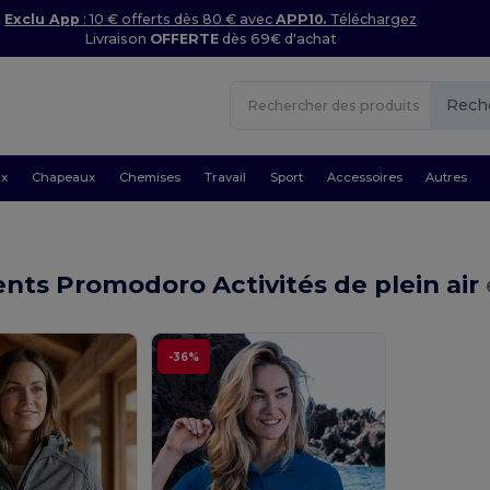
Exclu App
: 10 € offerts dès 80 € avec
APP10.
Téléchargez
Livraison
OFFERTE
dès 69€ d'achat
Rech
ux
Chapeaux
Chemises
Travail
Sport
Accessoires
Autres
ts Promodoro Activités de plein air
-36%