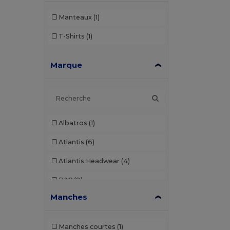
Manteaux
(1)
T-Shirts
(1)
Marque
Albatros
(1)
Atlantis
(6)
Atlantis Headwear
(4)
B&C
(8)
Manches
B&C Pro
(1)
Beechfield
(6)
Manches courtes
(1)