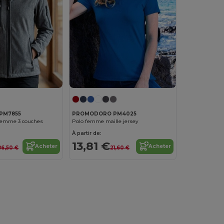
PM7855
PROMODORO PM4025
 femme 3 couches
Polo femme maille jersey
À partir de:
13,81 €
Acheter
Acheter
86,50 €
21,60 €