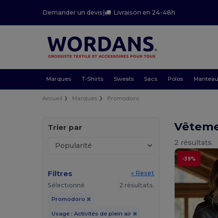
Demander un devis
|
Livraison en 24-48h
Marques
T-Shirts
Sweats
Sacs
Polos
Mantea
Accueil
Marques
Promodoro
Vêtemen
Trier par
2 résultats.
-39%
Filtres
« Reset
Sélectionné
2 résultats.
Promodoro
Usage : Activités de plein air