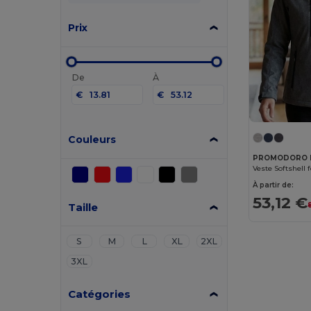
Prix
De
À
€
€
Couleurs
PROMODORO 
Veste Softshell
À partir de:
53,12 €
Taille
S
M
L
XL
2XL
3XL
Catégories