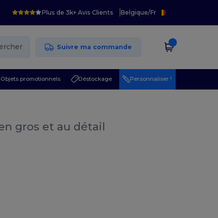
Plus de 3k+ Avis Clients
Belgique
/
Fr
ercher
Suivre ma commande
Objets promotionnels
Déstockage
Personnaliser !
en gros et au détail