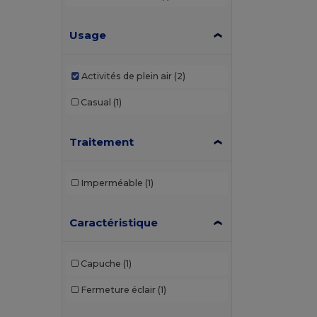
Craghoppers
(1)
Usage
Elevate
(1)
Elevate Essentials
(6)
Activités de plein air
(2)
Elevate Life
(19)
Casual
(1)
Elevate NXT
(5)
Traitement
Finden & Hales
(1)
Flexfit
(6)
Imperméable
(1)
Fruit of the Loom
(1)
GiftRetail
(1)
Caractéristique
Gildan
(1)
Capuche
(1)
Herock
(2)
Fermeture éclair
(1)
JHK
(4)