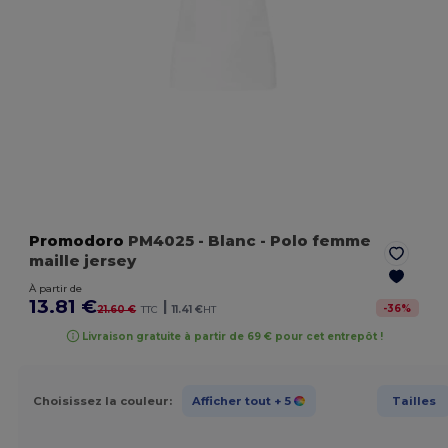
Promodoro
PM4025
- Blanc
- Polo femme
maille jersey
À partir de
13.81 €
|
-
36
%
21.60 €
TTC
11.41 €
HT
Livraison gratuite à partir de 69 € pour cet entrepôt !
Choisissez la couleur:
Afficher tout
+ 5
Tailles