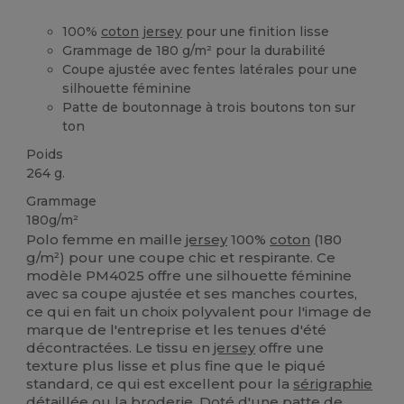
100%
coton
jersey
pour une finition lisse
Grammage de 180 g/m² pour la durabilité
Coupe ajustée avec fentes latérales pour une
silhouette féminine
Patte de boutonnage à trois boutons ton sur
ton
Poids
264 g.
Grammage
180g/m²
Polo femme en maille
jersey
100%
coton
(180
g/m²) pour une coupe chic et respirante. Ce
modèle PM4025 offre une silhouette féminine
avec sa coupe ajustée et ses manches courtes,
ce qui en fait un choix polyvalent pour l'image de
marque de l'entreprise et les tenues d'été
décontractées. Le tissu en
jersey
offre une
texture plus lisse et plus fine que le piqué
standard, ce qui est excellent pour la
sérigraphie
détaillée ou la
broderie
. Doté d'une patte de