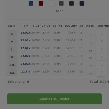
Blanc
1-7
8-23
24-71
72-143
144-287
288 +
Plus
Taille
Stock
Quantit
+
23.02
20.71
18.41
16.11
14.96
13.81
€
€
€
€
€
€
S
2
+
23.02
20.71
18.41
16.11
14.96
13.81
€
€
€
€
€
€
M
42
+
23.02
20.71
18.41
16.11
14.96
13.81
€
€
€
€
€
€
L
36
+
23.02
20.71
18.41
16.11
14.96
13.81
€
€
€
€
€
€
XL
55
+
23.02
20.71
18.41
16.11
14.96
13.81
€
€
€
€
€
€
2XL
52
+
22.51
19.86
18.53
16.55
15.88
15.22
€
€
€
€
€
€
3XL
37
Sélections:
0
Total:
0.00 
Ajouter au Panier