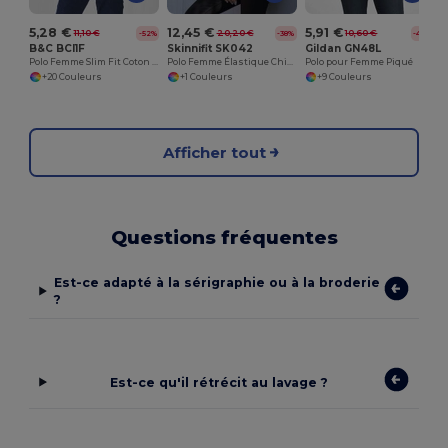
5,28 €
12,45 €
5,91 €
11,10 €
20,20 €
10,60 €
-52%
-38%
-44%
B&C BCI1F
Skinnifit SK042
Gildan GN48L
Polo Femme Slim Fit Coton B&C
Polo Femme Élastique Chic et Confortable
Polo pour Femme Piqué
+20 Couleurs
+1 Couleurs
+9 Couleurs
Afficher tout
Questions fréquentes
Est-ce adapté à la sérigraphie ou à la broderie
?
Est-ce qu'il rétrécit au lavage ?