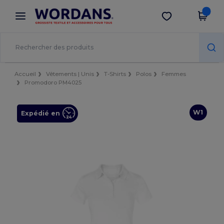
×
Appli Wordans
Obtenir l'appli
Meilleurs prix sur l’app !
Accueil
Vêtements | Unis
T-Shirts
Polos
Femmes
Promodoro PM4025
W1
Expédié en