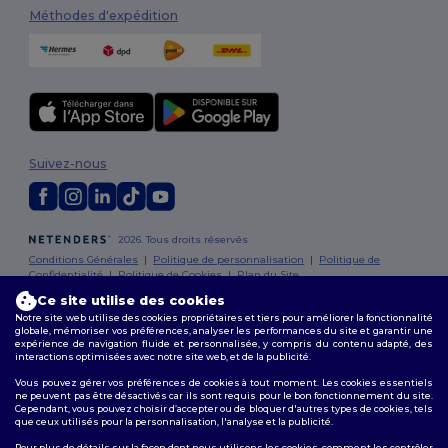
Méthodes d'expédition
Suivez-nous
2026. Tous droits réservés
Conditions Générales
|
Politique de personnalisation
|
Politique de
Confidentialité
|
Politique de Cookies
|
Plan du Site
Ce site utilise des cookies
Notre site web utilise des cookies propriétaires et tiers pour améliorer la fonctionnalité
Bruxelles
|
Anvers
|
Mortsel
|
Malines
|
Lierre
|
Turnhout
|
Geel
|
globale, mémoriser vos préférences, analyser les performances du site et garantir une
Herentals
|
Hoogstraten
|
Bruges
expérience de navigation fluide et personnalisée, y compris du contenu adapté, des
interactions optimisées avec notre site web, et de la publicité.
Vous pouvez gérer vos préférences de cookies à tout moment. Les cookies essentiels
ne peuvent pas être désactivés car ils sont requis pour le bon fonctionnement du site.
Cependant, vous pouvez choisir d’accepter ou de bloquer d'autres types de cookies, tels
que ceux utilisés pour la personnalisation, l'analyse et la publicité.
Pour plus de détails sur la façon dont nous utilisons les cookies, comment les contrôler