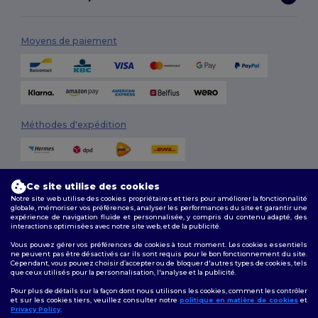
Moyens de paiement
Méthodes d'expédition
Ce site utilise des cookies
Notre site web utilise des cookies propriétaires et tiers pour améliorer la fonctionnalité
globale, mémoriser vos préférences, analyser les performances du site et garantir une
expérience de navigation fluide et personnalisée, y compris du contenu adapté, des
interactions optimisées avec notre site web, et de la publicité.
Suivez-nous
Vous pouvez gérer vos préférences de cookies à tout moment. Les cookies essentiels
ne peuvent pas être désactivés car ils sont requis pour le bon fonctionnement du site.
Cependant, vous pouvez choisir d’accepter ou de bloquer d'autres types de cookies, tels
que ceux utilisés pour la personnalisation, l'analyse et la publicité.
2026. Tous droits réservés
Pour plus de détails sur la façon dont nous utilisons les cookies, comment les contrôler
Conditions Générales
|
Politique de personnalisation
|
Politique de
et sur les cookies tiers, veuillez consulter notre
politique en matière de cookies
et
Confidentialité
|
Politique de Cookies
|
Plan du Site
Privacy Policy
.