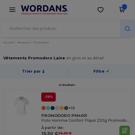
×
Appli Wordans
Obtenir l'appli
Meilleurs prix sur l’app !
Accueil
Marques
Promodoro
Vêtements Promodoro Laine
en gros et au détail
Trier par
Filtre
✓
5 résultats.
-39%
+10
PROMODORO PM4001
Polo Homme Confort Piqué 220g Promodoro
À partir de:
15,50 €
25,30 €