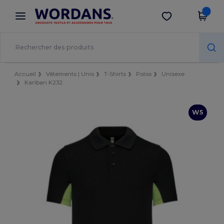
×
Appli Wordans
Obtenir l'appli
Meilleurs prix sur l’app !
Accueil
Vêtements | Unis
T-Shirts
Polos
Unisexe
Kariban K232
W5