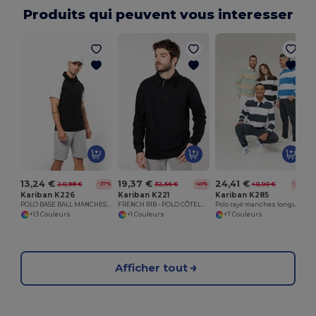
Produits qui peuvent vous interesser
13,24 €
19,37 €
24,41 €
20,98 €
32,56 €
40,00 €
-37%
-40%
-39%
Kariban K226
Kariban K221
Kariban K285
POLO BASE BALL MANCHES COURTES
FRENCH RIB - POLO CÔTELÉ MANCHES LONGUES
Polo rayé manches longues unisexe
+13 Couleurs
+1 Couleurs
+7 Couleurs
Afficher tout