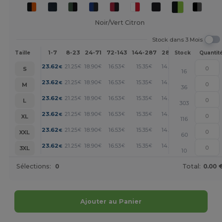
Noir/Vert Citron
Stock dans 3 Mois
1-7
8-23
24-71
72-143
144-287
288 +
Plus
Taille
Stock
Quantit
+
23.62
21.25
18.90
16.53
15.35
14.17
€
€
€
€
€
€
S
16
+
23.62
21.25
18.90
16.53
15.35
14.17
€
€
€
€
€
€
M
36
+
23.62
21.25
18.90
16.53
15.35
14.17
€
€
€
€
€
€
L
303
+
23.62
21.25
18.90
16.53
15.35
14.17
€
€
€
€
€
€
XL
116
+
23.62
21.25
18.90
16.53
15.35
14.17
€
€
€
€
€
€
XXL
60
+
23.62
21.25
18.90
16.53
15.35
14.17
€
€
€
€
€
€
3XL
10
Sélections:
0
Total:
0.00 
Ajouter au Panier