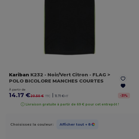
Kariban
K232
- Noir/Vert Citron
- FLAG >
POLO BICOLORE MANCHES COURTES
À partir de
14.17 €
|
-
31
%
20.50 €
TTC
11.71 €
HT
Livraison gratuite à partir de 69 € pour cet entrepôt !
Choisissez la couleur:
Afficher tout
+ 8