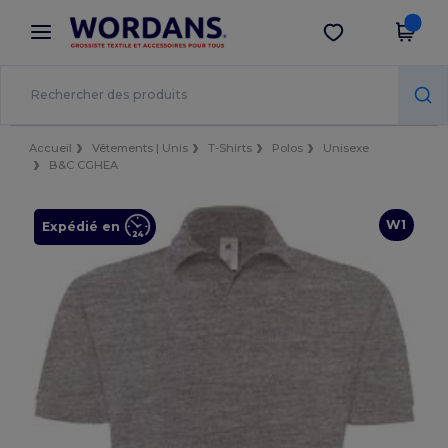
×
Appli Wordans
Obtenir l'appli
Meilleurs prix sur l’app !
Accueil
Vêtements | Unis
T-Shirts
Polos
Unisexe
B&C CGHEA
W1
Expédié en