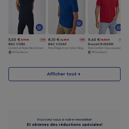
5,03 €
8,10 €
9,45 €
5,70 €
12,55 €
16,60 €
-12%
-35%
-43%
B&C CG155
B&C CGSAF
Russell RU569M
Confort et Style Décontracté Sportif
Polo Élégant en Coton Peigné Confortable
Polo Confort Classique en Coton Piqué
+6 Couleurs
+8 Couleurs
Afficher tout
Inscrivez-vous à notre newsletter
Et obtenez des réductions spéciales!