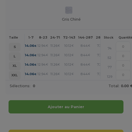
Gris Chiné
1-7
8-23
24-71
72-143
144-287
288 +
Plus
Taille
Stock
Quantit
+
14.06
12.94
11.26
10.12
8.44
7.31
€
€
€
€
€
€
S
74
+
14.06
12.94
11.26
10.12
8.44
7.31
€
€
€
€
€
€
L
52
+
14.06
12.94
11.26
10.12
8.44
7.31
€
€
€
€
€
€
XL
77
+
14.06
12.94
11.26
10.12
8.44
7.31
€
€
€
€
€
€
XXL
129
Sélections:
0
Total:
0.00 
Ajouter au Panier
Personnalisez-le !