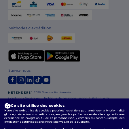
Méthodes d'expédition
Suivez-nous
2026. Tous droits réservés
Conditions Générales
|
Politique de personnalisation
|
Politique de
Confidentialité
|
Politique de Cookies
|
Plan du Site
Ce site utilise des cookies
Notre site web utilise des cookies propriétaires et tiers pour améliorer la fonctionnalité
globale, mémoriser vos préférences, analyser les performances du site et garantir une
Bruxelles
|
Anvers
|
Mortsel
|
Malines
|
Lierre
|
Turnhout
|
Geel
|
expérience de navigation fluide et personnalisée, y compris du contenu adapté, des
Herentals
|
Hoogstraten
|
Bruges
interactions optimisées avec notre site web, et de la publicité.