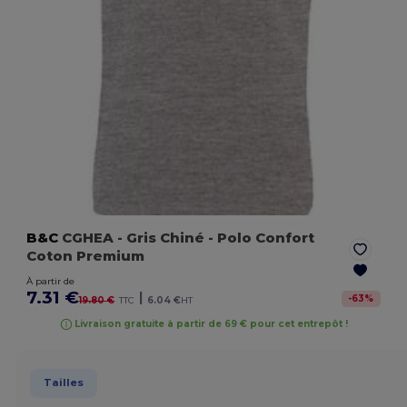
B&C
CGHEA
- Gris Chiné
- Polo Confort
Coton Premium
À partir de
7.31 €
|
-
63
%
19.80 €
TTC
6.04 €
HT
Livraison gratuite à partir de 69 € pour cet entrepôt !
Tailles