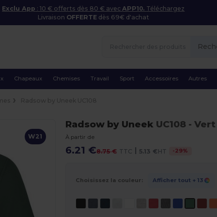
Exclu App
: 10 € offerts dès 80 € avec
APP10.
Téléchargez
Livraison
OFFERTE
dès 69€ d'achat
Rech
ux
Chapeaux
Chemises
Travail
Sport
Accessoires
Autres
mes
Radsow by Uneek UC108
Radsow by Uneek
UC108
- Vert
W21
À partir de
6.21 €
|
-
29
%
8.75 €
TTC
5.13 €
HT
Choisissez la couleur:
Afficher tout
+ 13