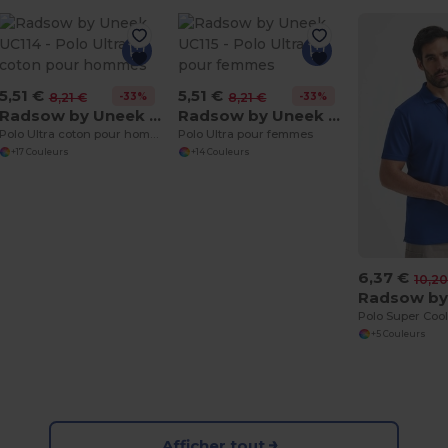
5,51 €
5,51 €
-33%
-33%
8,21 €
8,21 €
Radsow by Uneek UC114
Radsow by Uneek UC115
Polo Ultra coton pour hommes
Polo Ultra pour femmes
+17 Couleurs
+14 Couleurs
6,37 €
10,20
+5 Couleurs
Afficher tout