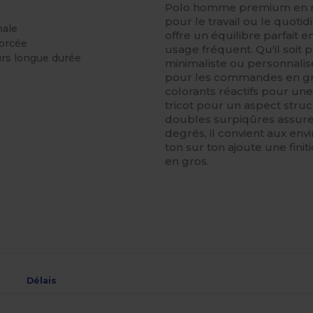
Polo homme premium en mé
pour le travail ou le quot
male
offre un équilibre parfait 
forcée
usage fréquent. Qu'il soit 
urs longue durée
minimaliste ou personnalis
pour les commandes en gros
colorants réactifs pour un
tricot pour un aspect struc
doubles surpiqûres assuren
degrés, il convient aux en
ton sur ton ajoute une fini
en gros.
Délais