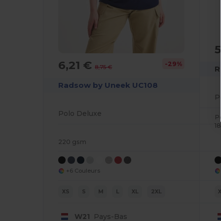
5
6,21 €
-29%
8,75 €
R
Radsow by Uneek UC108
P
Polo Deluxe
P
1
220 gsm
+6 Couleurs
XS
S
M
L
XL
2XL
W21
Pays-Bas