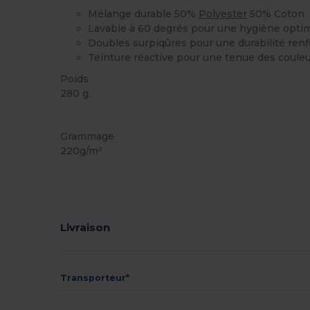
Mélange durable 50%
Polyester
50% Coton
Lavable à 60 degrés pour une hygiène opti
Doubles surpiqûres pour une durabilité ren
Teinture réactive pour une tenue des coule
Poids
280 g.
Lavable à 60°C
Personnalisé
Stock élévé
Grammage
220g/m²
Livraison
Transporteur*