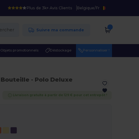
Plus de 3k+ Avis Clients
Belgique
/
Fr
ercher
Suivre ma commande
Objets promotionnels
Déstockage
Personnaliser !
 Bouteille
- Polo Deluxe
Livraison gratuite à partir de 129 € pour cet entrepôt !