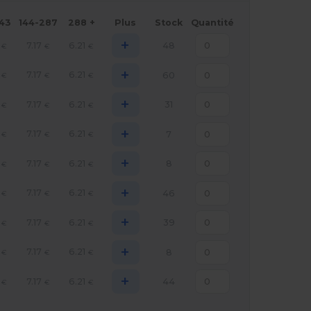
143
144-287
288 +
Plus
Stock
Quantité
+
7.17
6.21
48
€
€
€
+
7.17
6.21
60
€
€
€
+
7.17
6.21
31
€
€
€
+
7.17
6.21
7
€
€
€
+
7.17
6.21
8
€
€
€
+
7.17
6.21
46
€
€
€
+
7.17
6.21
39
€
€
€
+
7.17
6.21
8
€
€
€
+
7.17
6.21
44
€
€
€