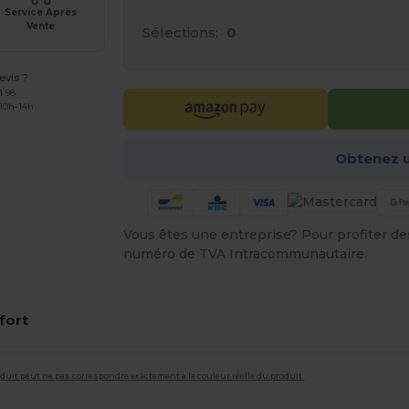
Service Après
Vente
Sélections:
0
vis ?
1 98
 10h-14h
Obtenez u
Vous êtes une entreprise? Pour profiter des 
numéro de TVA Intracommunautaire.
fort
roduit peut ne pas correspondre exactement à la couleur réelle du produit.