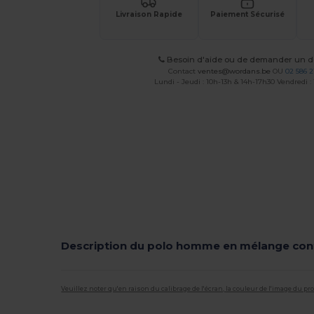
Livraison Rapide
Paiement Sécurisé
Besoin d'aide ou de demander un de
Contact
ventes@wordans.be
OU
02 586 2
Lundi - Jeudi : 10h-13h & 14h-17h30 Vendredi :
Description du polo homme en mélange con
Veuillez noter qu'en raison du calibrage de l'écran, la couleur de l'image du p