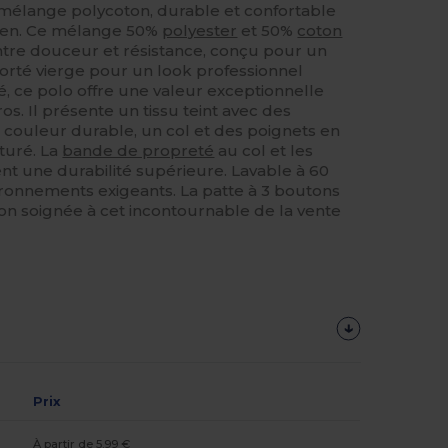
lange polycoton, durable et confortable
idien. Ce mélange 50%
polyester
et 50%
coton
entre douceur et résistance, conçu pour un
porté vierge pour un look professionnel
é, ce polo offre une valeur exceptionnelle
. Il présente un tissu teint avec des
e couleur durable, un col et des poignets en
turé. La
bande de propreté
au col et les
t une durabilité supérieure. Lavable à 60
vironnements exigeants. La patte à 3 boutons
tion soignée à cet incontournable de la vente
Prix
À partir de 5.99 €