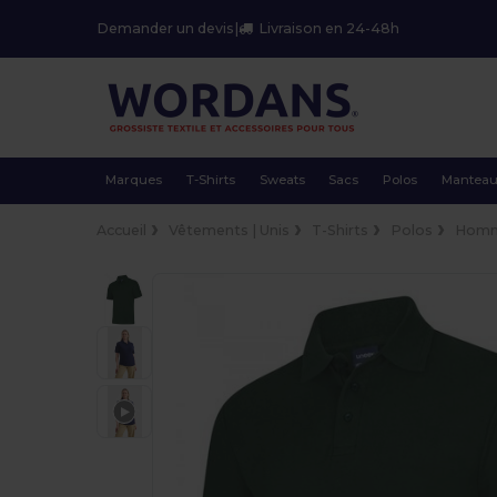
Demander un devis
|
Livraison en 24-48h
Marques
T-Shirts
Sweats
Sacs
Polos
Mantea
Accueil
Vêtements | Unis
T-Shirts
Polos
Hom