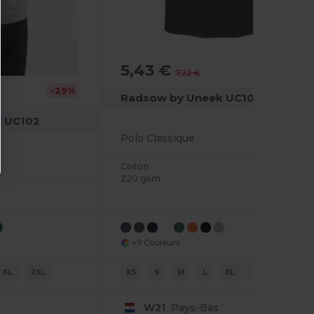
5,43 €
-25%
7,22 €
-29%
Radsow by Uneek UC101
 UC102
Polo Classique
Coton
220 gsm
+9 Couleurs
XL
2XL
XS
S
M
L
XL
2XL
W21
Pays-Bas