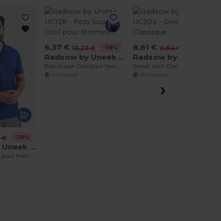
6,37 €
8,81 €
-38%
-24%
10,20 €
11,64 €
Radsow by Uneek UC128
Radsow by Uneek UC203
Polo Super Cool pour femmes
Sweat shirt Classique
+5 Couleurs
+15 Couleurs
-38%
 €
Radsow by Uneek UC127
Polo Super Cool pour hommes