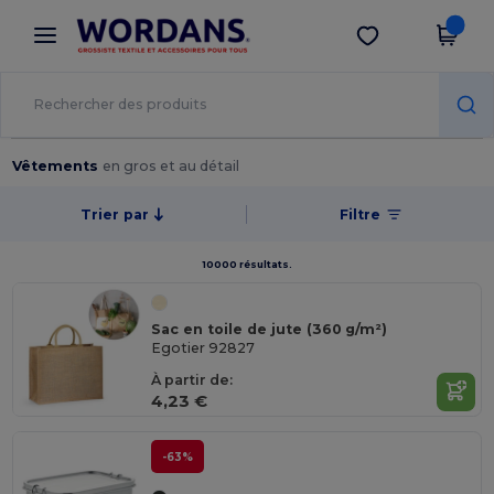
×
Appli Wordans
Obtenir l'appli
Meilleurs prix sur l’app !
Vêtements
en gros et au détail
Trier par
Filtre
10000 résultats.
Sac en toile de jute (360 g/m²)
Egotier 92827
À partir de:
4,23 €
-63%