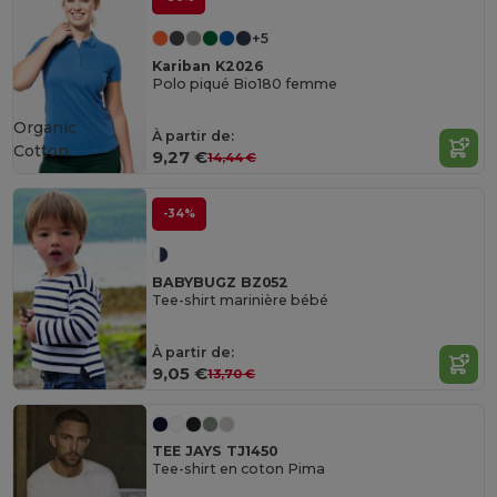
+5
Kariban K2026
Polo piqué Bio180 femme
Organic
À partir de:
Cotton
9,27 €
14,44 €
-34%
BABYBUGZ BZ052
Tee-shirt marinière bébé
À partir de:
9,05 €
13,70 €
TEE JAYS TJ1450
Tee-shirt en coton Pima