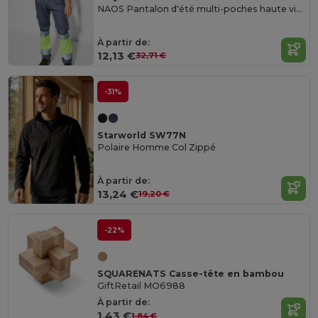
NAOS Pantalon d'été multi-poches haute visibilité
À partir de:
12,13 €
32,71 €
-31%
Starworld SW77N
Polaire Homme Col Zippé
À partir de:
13,24 €
19,20 €
-22%
SQUARENATS Casse-tête en bambou
GiftRetail MO6988
À partir de:
1,43 €
1,84 €