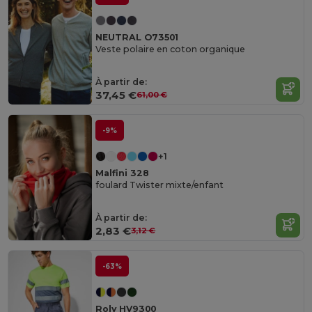
NEUTRAL O73501
Veste polaire en coton organique
À partir de:
37,45 €
61,00 €
-9%
+1
Malfini 328
foulard Twister mixte/enfant
À partir de:
2,83 €
3,12 €
-63%
Roly HV9300