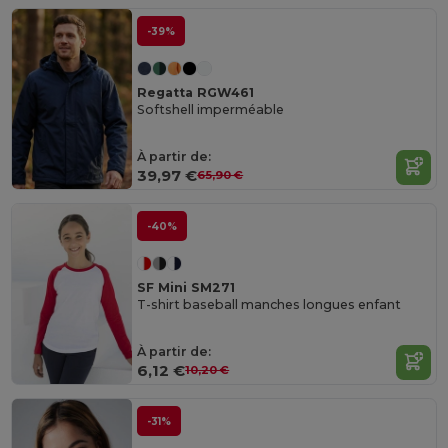
-39%
Regatta RGW461
Softshell imperméable
À partir de:
39,97 €
65,90 €
-40%
SF Mini SM271
T-shirt baseball manches longues enfant
À partir de:
6,12 €
10,20 €
-31%