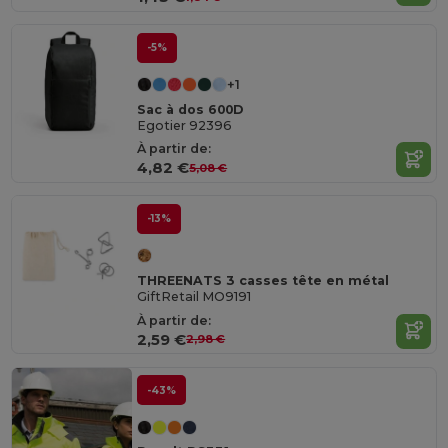
-5%
+1
Sac à dos 600D
Egotier 92396
À partir de:
4,82 €
5,08 €
-13%
THREENATS 3 casses tête en métal
GiftRetail MO9191
À partir de:
2,59 €
2,98 €
-43%