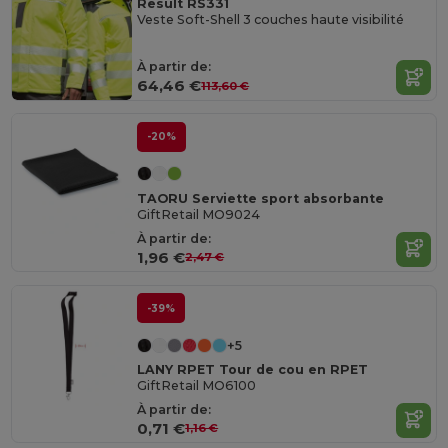
Result RS331
Veste Soft-Shell 3 couches haute visibilité
À partir de:
64,46 €
113,60 €
-20%
TAORU Serviette sport absorbante
GiftRetail MO9024
À partir de:
1,96 €
2,47 €
-39%
+5
LANY RPET Tour de cou en RPET
GiftRetail MO6100
À partir de:
0,71 €
1,16 €