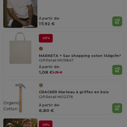
À partir de:
17,92 €
-20%
MARKETA + Sac shopping coton 140gr/m²
GiftRetail MO9847
À partir de:
1,08 €
1,35 €
CRACKER Marteau à griffes en bois
GiftRetail MO2276
Organic
À partir de:
Cotton
6,80 €
-39%