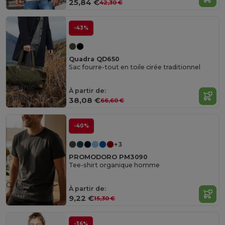
25,84 €
42,30 €
-43%
Quadra QD650
Sac fourre-tout en toile cirée traditionnel
Organic
À partir de:
Cotton
38,08 €
66,60 €
-40%
+3
PROMODORO PM3090
Tee-shirt organique homme
Organic
À partir de:
Cotton
9,22 €
15,30 €
-36%