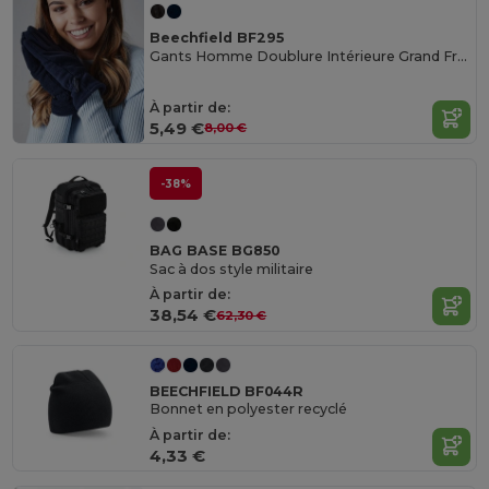
Beechfield BF295
Gants Homme Doublure Intérieure Grand Froid
À partir de:
5,49 €
8,00 €
-38%
BAG BASE BG850
Sac à dos style militaire
À partir de:
38,54 €
62,30 €
BEECHFIELD BF044R
Bonnet en polyester recyclé
À partir de:
4,33 €