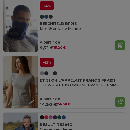
-36%
BEECHFIELD BF916
Organic
Morf® en laine Merino
Cotton
Made
À partir de:
in
FR
9,71 €
15,20 €
-42%
ET SI ON L'APPELAIT FRANCIS FRA191
TEE-SHIRT BIO ORIGINE FRANCE FEMME
À partir de:
14,30 €
24,80 €
RESULT RS204X
Coupe-vent léger