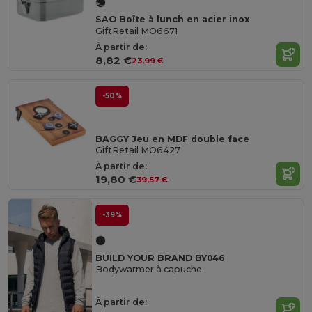
SAO Boîte à lunch en acier inox
GiftRetail MO6671
À partir de:
8,82 €
23,99 €
-50%
BAGGY Jeu en MDF double face
GiftRetail MO6427
À partir de:
19,80 €
39,57 €
-39%
BUILD YOUR BRAND BY046
Bodywarmer à capuche
À partir de: