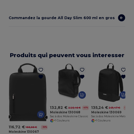
Commandez la gourde All Day Slim 600 ml en gros
Produits qui peuvent vous interesser
132,82 €
135,24 €
225,46 €
201,47 €
-41%
-33%
Moleskine 130068
Moleskine 130069
Sac à dos Moleskine Classic
Sac à dos Moleskine Metro
+1 Couleurs
+1 Couleurs
116,72 €
166,66 €
-30%
Moleskine 130067