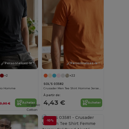
Personnalisez-le !
Personnalisez-le !
+2
+22
SOL'S 03582
 Bio Homme
Crusader Men Tee Shirt Homme Jersey Col Rond Ajusté
À partir de:
4,43 €
Acheter
Acheter
10,90 €
Organic
Cotton
-10%
Personnalisez-le !