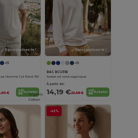
Personnalisez-le !
Personnalisez-le !
+15
+15
B&C BCU31B
gique Homme Col Rond 150
Sweat col rond organique
À partir de:
14,19 €
Acheter
Acheter
,90 €
25,68 €
Organic
Cotton
-42%