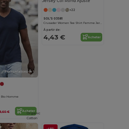
+22
SOL'S 03581
Crusader Women Tee Shirt Femme Jersey Col Rond Ajusté
À partir de:
4,43 €
Acheter
Personnalisez-le !
on Bio Homme
Acheter
8,60 €
Organic
Cotton
-48%