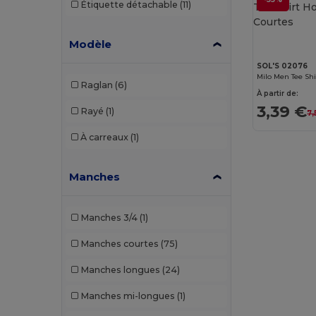
Étiquette détachable
(11)
RTP Apparel
(3)
Russell
(12)
Modèle
SOL'S 02076
SOL'S
(50)
Raglan
(6)
À partir de:
Starworld
(2)
3,39 €
Rayé
(1)
7,
Stedman
(2)
À carreaux
(1)
Tee Jays
(17)
Velilla
(1)
Manches
Westford mill
(28)
Manches 3/4
(1)
Yoko
(2)
Manches courtes
(75)
Manches longues
(24)
Manches mi-longues
(1)