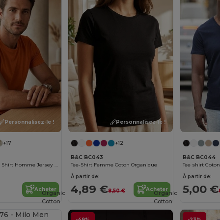
Personnalisez-le !
Personnalisez-le !
+17
+12
B&C BC043
B&C BC044
Pioneer Men Tee Shirt Homme Jersey Col Rond Ajusté
Tee-Shirt Femme Coton Organique
Tee shirt Cot
À partir de:
À partir de:
4,89 €
5,00 €
Acheter
Acheter
8,50 €
Organic
Organic
Cotton
Cotton
-49%
-23%