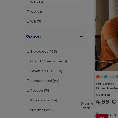
W1
(213)
Clubclass
(16)
W2
(71)
Craghoppers
(11)
W8
(7)
Ecologie
(4)
Option
Flexfit
(3)
Label Serie
(1)
Biologique
(165)
Larkwood
(3)
Chaud / Thermique
(3)
Malfini
(7)
Lavable à 60°C
(10)
Neoblu
(18)
Personnalisé
(65)
SOL'S 03565
Neutral
(34)
Recyclé
(78)
NewGen
(1)
À partir de:
4,99 €
Stock élévé
(84)
Organic
Regatta
(6)
Cotton
Sublimation
(2)
Result
(23)
-55%