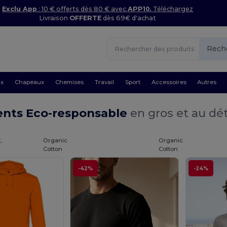
Exclu App
: 10 € offerts dès 80 € avec
APP10.
Téléchargez
Livraison
OFFERTE
dès 69€ d'achat
Rech
ux
Chapeaux
Chemises
Travail
Sport
Accessoires
Autres
nts Eco-responsable
en gros et au dét
.
Organic
Organic
Cotton
Cotton
-42%
-24%