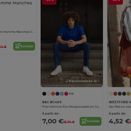
Milo Men Tee Shirt Homme Manches Courtes
Acheter
54 €
Personnalisez-le !
+14
B&C BC400
WESTFORD M
Polo Homme Éco-Responsable en Coton Bio
Sac filet en co
À partir de:
À partir de:
7,00 €
4,52 €
Acheter
13,74 €