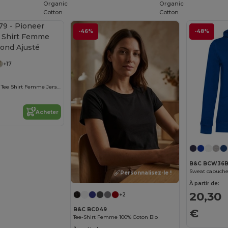
Organic
Organic
Cotton
Cotton
-46%
-48%
Personnalisez-le !
+17
Pioneer Women Tee Shirt Femme Jersey Col Rond Ajusté
Acheter
B&C BCW36
Personnalisez-le !
À partir de:
20,30
+2
€
B&C BC049
Tee-Shirt Femme 100% Coton Bio