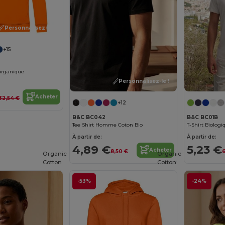
Personnalisez-le !
+15
organique
Personnalisez-le !
Acheter
32,54 €
+12
B&C BC042
B&C BC01B
Tee Shirt Homme Coton Bio
T-Shirt Biolo
À partir de:
À partir de:
4,89 €
5,23 €
Acheter
8,50 €
6
Organic
Organic
Cotton
Cotton
-53%
-24%