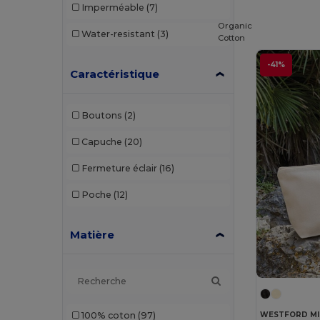
Imperméable
(7)
Organic
Water-resistant
(3)
Cotton
-41%
Caractéristique
Boutons
(2)
Capuche
(20)
Fermeture éclair
(16)
Poche
(12)
Matière
WESTFORD MI
100% coton
(97)