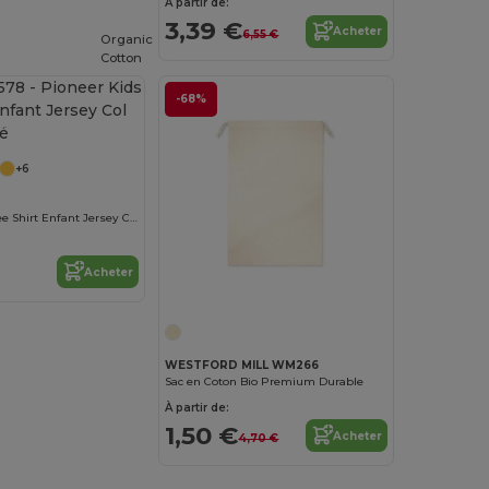
À partir de:
3,39 €
Acheter
6,55 €
Organic
Cotton
-68%
Personnalisez-le !
+6
Pioneer Kids Tee Shirt Enfant Jersey Col Rond Ajusté
Acheter
Personnalisez-le !
WESTFORD MILL WM266
Sac en Coton Bio Premium Durable
À partir de:
1,50 €
Acheter
4,70 €