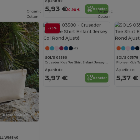
À partir de:
5,93 €
Acheter
10,90 €
Organic
Organic
Cotton
Cotton
-25%
Personnalisez-le !
+12
SOL'S 03580
SOL'S 03578
Crusader Kids Tee Shirt Enfant Jersey Col Rond Ajusté
À partir de:
À partir de:
3,97 €
5,37 €
Acheter
Personnalisez-le !
LL WM840