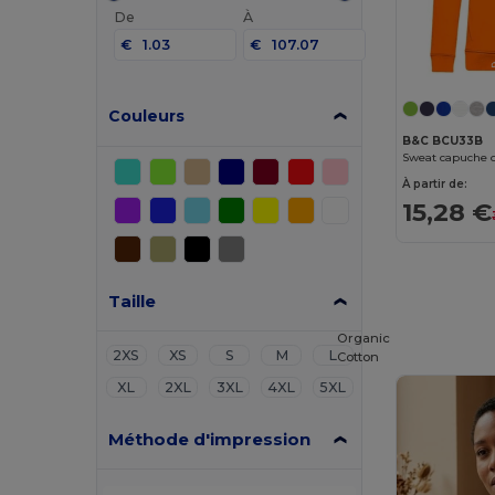
De
À
€
€
Couleurs
B&C BCU33B
Sweat capuche 
À partir de:
15,28 €
Taille
Organic
2XS
XS
S
M
L
Cotton
XL
2XL
3XL
4XL
5XL
Méthode d'impression