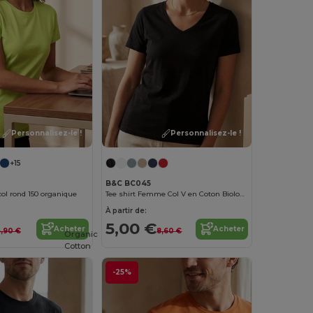
Personnalisez-le !
Personnalisez-le !
+15
B&C BC045
ol rond 150 organique
Tee shirt Femme Col V en Coton Biologique
À partir de:
5,00 €
Acheter
Acheter
,90 €
8,60 €
Organic
Cotton
-25%