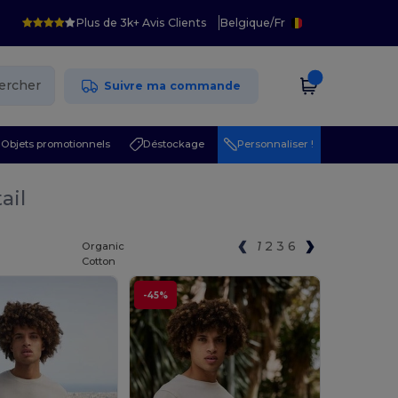
Plus de 3k+ Avis Clients
Belgique
/
Fr
ercher
Suivre ma commande
Objets promotionnels
Déstockage
Personnaliser !
ail
1
2
3
6
Organic
Cotton
-45%