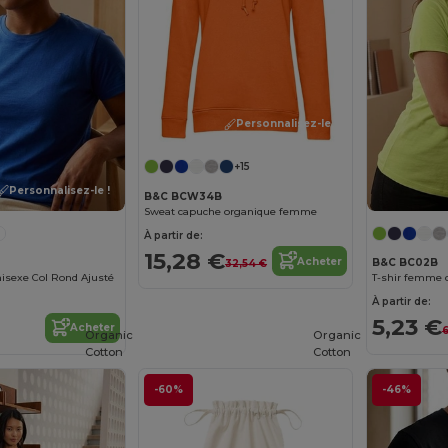
Personnalisez-le !
+15
Personnalisez-le !
B&C BCW34B
Sweat capuche organique femme
À partir de:
15,28 €
Acheter
B&C BC02B
32,54 €
nisexe Col Rond Ajusté
T-shir femme c
À partir de:
5,23 €
Acheter
6
Organic
Organic
Cotton
Cotton
-60%
-46%