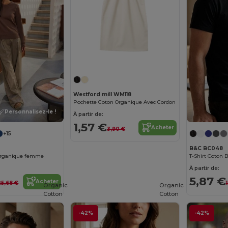
Personnalisez-le !
Westford mill WM118
Pochette Coton Organique Avec Cordon
Personnalisez-le !
À partir de:
1,57 €
Acheter
3,90 €
+15
B&C BC048
 organique femme
T-Shirt Coton
À partir de:
5,87 €
Acheter
25,68 €
Organic
Organic
Cotton
Cotton
-42%
-42%