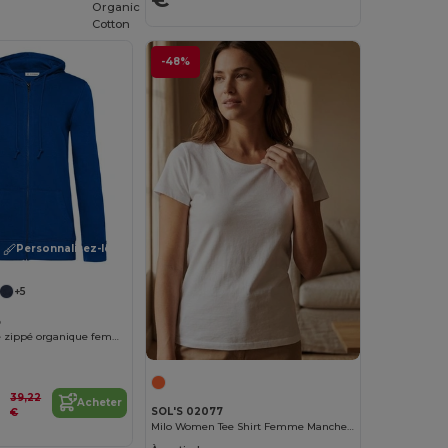
Organic
Cotton
-48%
Personnalisez-le !
+5
B
Sweat capuche zippé organique femme
39,22
Acheter
SOL'S 02077
€
Milo Women Tee Shirt Femme Manches Courtes