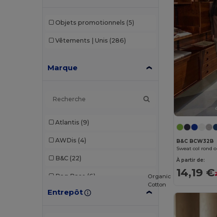
Objets promotionnels
(5)
Vêtements | Unis
(286)
Marque
Atlantis
(9)
AWDis
(4)
B&C BCW32B
Sweat col rond
B&C
(22)
À partir de:
14,19 €
Bag Base
(6)
Organic
Cotton
Entrepôt
Beechfield
(4)
Build Your Brand
(2)