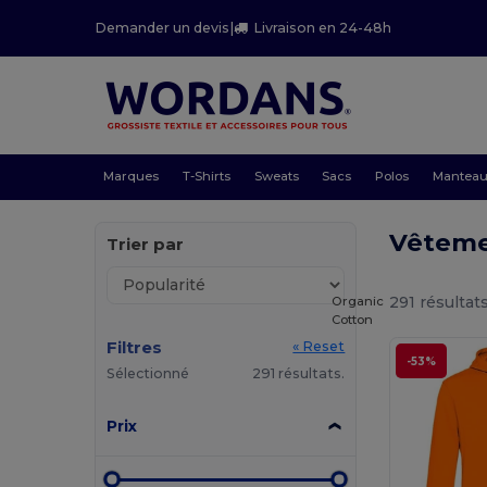
Demander un devis
|
Livraison en 24-48h
Marques
T-Shirts
Sweats
Sacs
Polos
Mantea
Vêteme
Trier par
291 résultats
Organic
Cotton
Filtres
« Reset
-53%
Sélectionné
291 résultats.
Prix