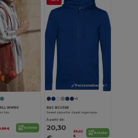
Personnalisez-le !
+5
ILL WM150
B&C BCU35B
ton bio
Sweat capuche zippé organique
À partir de:
20,30
Acheter
5,88 €
39,22
Acheter
€
€